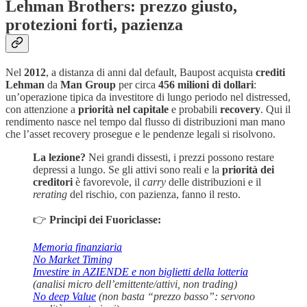
Lehman Brothers: prezzo giusto,
protezioni forti, pazienza
Nel
2012
, a distanza di anni dal default, Baupost acquista
crediti
Lehman
da
Man Group
per circa
456 milioni di dollari
:
un’operazione tipica da investitore di lungo periodo nel distressed,
con attenzione a
priorità nel capitale
e probabili
recovery
. Qui il
rendimento nasce nel tempo dal flusso di distribuzioni man mano
che l’asset recovery prosegue e le pendenze legali si risolvono.
La lezione?
Nei grandi dissesti, i prezzi possono restare
depressi a lungo. Se gli attivi sono reali e la
priorità dei
creditori
è favorevole, il
carry
delle distribuzioni e il
rerating
del rischio, con pazienza, fanno il resto.
👉
Principi dei Fuoriclasse:
Memoria finanziaria
No Market Timing
Investire in AZIENDE e non biglietti della lotteria
(analisi micro dell’emittente/attivi, non trading)
No deep Value
(non basta “prezzo basso”: servono