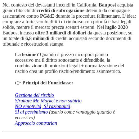
Nel contesto dei devastanti incendi in California,
Baupost
acquista
grandi blocchi di
crediti di subrogazione
detenuti da compagnie
assicurative contro
PG&E
durante la procedura fallimentare. L’idea:
comprare a forte sconto diritti di rimborso con priorità e basi legali
solide, mentre il mercato prezza scenari estremi. Nel
luglio 2020
Baupost incassa
oltre 3 miliardi di dollari
da questa posizione, su
un totale di
6,8 miliardi
di crediti acquistati secondo documenti di
tribunale e ricostruzioni stampa.
La lezione?
Quando il prezzo incorpora panico
eccessivo ma il diritto sottostante è difendibile, la
combinazione di protezioni legali + normalizzazione del
rischio crea un profilo rischio/rendimento asimmetrico.
👉
Principi dei Fuoriclasse:
Gestione del rischio
Sfruttare Mr. Market e non subirlo
NO emotività, SÌ razionalità
SÌ al pessimismo
(usarlo come vantaggio quando è
eccessivo)
Approccio contrarian