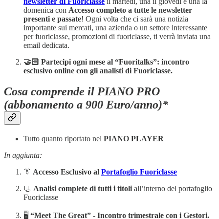
newsletter di Fuoriclasse
il martedì, una il giovedì e una la
domenica con
Accesso completo a tutte le newsletter
presenti e passate
! Ogni volta che ci sarà una notizia
importante sui mercati, una azienda o un settore interessante
per fuoriclasse, promozioni di fuoriclasse, ti verrà inviata una
email dedicata.
🤝🏻 Partecipi ogni mese al “Fuoritalks”: incontro
esclusivo online con gli analisti di Fuoriclasse.
Cosa comprende il PIANO PRO
(abbonamento a 900 Euro/anno)*
Tutto quanto riportato nel
PIANO PLAYER
In aggiunta:
👔
Accesso Esclusivo al
Portafoglio Fuoriclasse
📃
Analisi complete di tutti i titoli
all’interno del portafoglio
Fuoriclasse
🖥️
“Meet The Great” -
Incontro trimestrale con i Gestori.