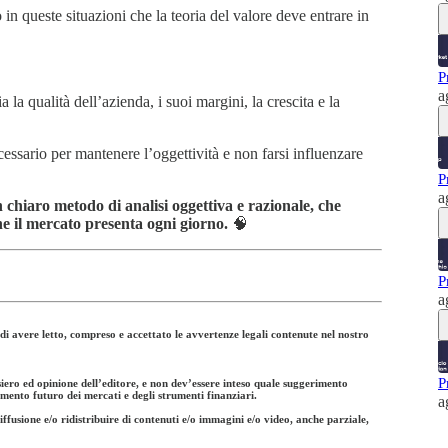
 in queste situazioni che la teoria del valore deve entrare in
P
a
 la qualità dell’azienda, i suoi margini, la crescita e la
ssario per mantenere l’oggettività e non farsi influenzare
P
a
 chiaro metodo di analisi oggettiva e razionale, che
che il mercato presenta ogni giorno.
🧠
P
a
 di avere letto, compreso e accettato le avvertenze legali contenute nel nostro
P
siero ed opinione dell’editore, e non dev’essere inteso quale suggerimento
amento futuro dei mercati e degli strumenti finanziari.
a
 diffusione e/o ridistribuire di contenuti e/o immagini e/o video, anche parziale,