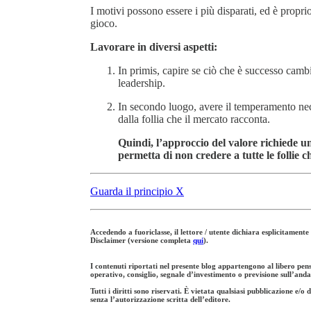
I motivi possono essere i più disparati, ed è proprio
gioco.
Lavorare in diversi aspetti:
In primis, capire se ciò che è successo cambia
leadership.
In secondo luogo, avere il temperamento nece
dalla follia che il mercato racconta.
Quindi, l’approccio del valore richiede un
permetta di non credere a tutte le follie 
Guarda il principio X
Accedendo a fuoriclasse, il lettore / utente dichiara esplicitamente
Disclaimer (versione completa
qui
).
I contenuti riportati nel presente blog appartengono al libero pen
operativo, consiglio, segnale d’investimento o previsione sull’and
Tutti i diritti sono riservati. È vietata qualsiasi pubblicazione e/o
senza l’autorizzazione scritta dell’editore.