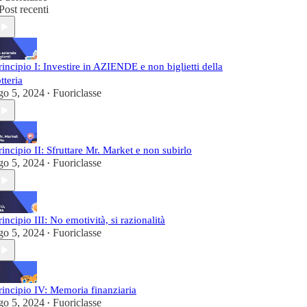
Post recenti
rincipio I: Investire in AZIENDE e non biglietti della
otteria
go 5, 2024
Fuoriclasse
•
rincipio II: Sfruttare Mr. Market e non subirlo
go 5, 2024
Fuoriclasse
•
rincipio III: No emotività, si razionalità
go 5, 2024
Fuoriclasse
•
rincipio IV: Memoria finanziaria
go 5, 2024
Fuoriclasse
•