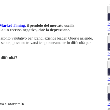
P
 Market Timing,
il pendolo del mercato oscilla
l
 a un eccesso negativo, cioè la depressione.
a
 sconto valutativo per grandi aziende leader. Queste aziende,
 settori, possono trovarsi temporaneamente in difficoltà per
P
difficoltà?
a
P
a
zia a
shortare
📊
P
a