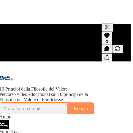
Genera trasc
3
Una trascrizi
modifica
10 Principi della Filosofia del Valore
Percorso video educational sui 10 principi della
Filosofia del Valore di Fuoriclasse.
Iscriviti
Autori
Fuoriclasse