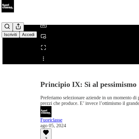
/
Iscriviti
Accedi
Condividi da0:00
Principio IX: Sì al pessimismo
Preferiamo selezionare aziende in un momento di p
prezzi che produce. E’ invece l’ottimismo il grande
Fuoriclasse
ago 05, 2024
3