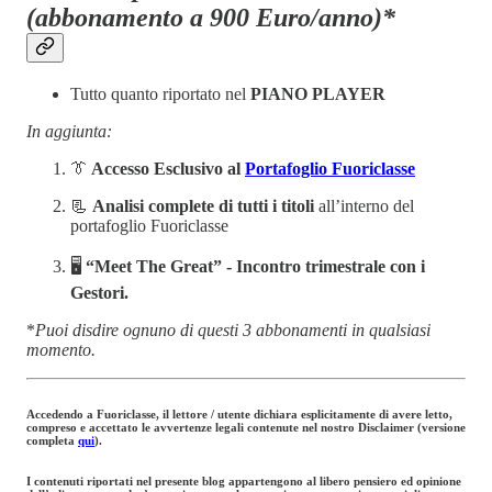
(abbonamento a 900 Euro/anno)*
Tutto quanto riportato nel
PIANO PLAYER
In aggiunta:
👔
Accesso Esclusivo al
Portafoglio Fuoriclasse
📃
Analisi complete di tutti i titoli
all’interno del
portafoglio Fuoriclasse
🖥️
“Meet The Great” -
Incontro trimestrale con i
Gestori.
*
Puoi disdire ognuno di questi 3 abbonamenti in qualsiasi
momento.
Accedendo a Fuoriclasse, il lettore / utente dichiara esplicitamente di avere letto,
compreso e accettato le avvertenze legali contenute nel nostro Disclaimer (versione
completa
qui
).
I contenuti riportati nel presente blog appartengono al libero pensiero ed opinione