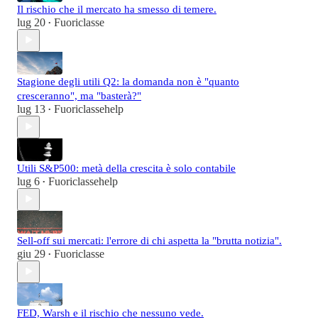
Il rischio che il mercato ha smesso di temere.
lug 20
Fuoriclasse
•
Stagione degli utili Q2: la domanda non è "quanto
cresceranno", ma "basterà?"
lug 13
Fuoriclassehelp
•
Utili S&P500: metà della crescita è solo contabile
lug 6
Fuoriclassehelp
•
Sell-off sui mercati: l'errore di chi aspetta la "brutta notizia".
giu 29
Fuoriclasse
•
FED, Warsh e il rischio che nessuno vede.