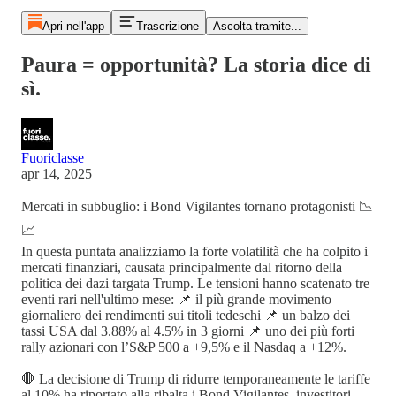
Apri nell'app
Trascrizione
Ascolta tramite...
Paura = opportunità? La storia dice di
sì.
Fuoriclasse
apr 14, 2025
Mercati in subbuglio: i Bond Vigilantes tornano protagonisti 📉
📈
In questa puntata analizziamo la forte volatilità che ha colpito i
mercati finanziari, causata principalmente dal ritorno della
politica dei dazi targata Trump. Le tensioni hanno scatenato tre
eventi rari nell'ultimo mese: 📌 il più grande movimento
giornaliero dei rendimenti sui titoli tedeschi 📌 un balzo dei
tassi USA dal 3.88% al 4.5% in 3 giorni 📌 uno dei più forti
rally azionari con l’S&P 500 a +9,5% e il Nasdaq a +12%.
🛑 La decisione di Trump di ridurre temporaneamente le tariffe
al 10% ha riportato alla ribalta i Bond Vigilantes, investitori