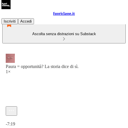
fuoriclasse.it
Iscriviti
Accedi
Ascolta senza distrazioni su Substack
Paura = opportunità? La storia dice di sì.
1×
Ora attuale: 0:00 / Tempo totale: -7:19
-7:19