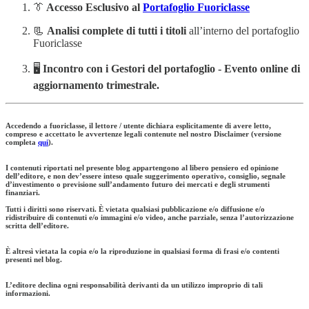
👔
Accesso Esclusivo al
Portafoglio Fuoriclasse
📃
Analisi complete di tutti i titoli
all’interno del portafoglio
Fuoriclasse
🖥️
Incontro con i Gestori del portafoglio - Evento online di
aggiornamento trimestrale.
Accedendo a fuoriclasse, il lettore / utente dichiara esplicitamente di avere letto,
compreso e accettato le avvertenze legali contenute nel nostro Disclaimer (versione
completa
qui
).
I contenuti riportati nel presente blog appartengono al libero pensiero ed opinione
dell’editore, e non dev’essere inteso quale suggerimento operativo, consiglio, segnale
d’investimento o previsione sull’andamento futuro dei mercati e degli strumenti
finanziari.
Tutti i diritti sono riservati. È vietata qualsiasi pubblicazione e/o diffusione e/o
ridistribuire di contenuti e/o immagini e/o video, anche parziale, senza l’autorizzazione
scritta dell’editore.
È altresì vietata la copia e/o la riproduzione in qualsiasi forma di frasi e/o contenti
presenti nel blog.
L’editore declina ogni responsabilità derivanti da un utilizzo improprio di tali
informazioni.