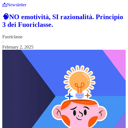
📩Newsletter
🧠NO emotività, SI razionalità. Principio
3 dei Fuoriclasse.
Fuoriclasse
·
February 2, 2025