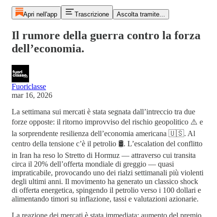
Apri nell'app
Trascrizione
Ascolta tramite...
Il rumore della guerra contro la forza
dell’economia.
Fuoriclasse
mar 16, 2026
La settimana sui mercati è stata segnata dall’intreccio tra due
forze opposte: il ritorno improvviso del rischio geopolitico ⚠️ e
la sorprendente resilienza dell’economia americana 🇺🇸. Al
centro della tensione c’è il petrolio 🛢️. L’escalation del conflitto
in Iran ha reso lo Stretto di Hormuz — attraverso cui transita
circa il 20% dell’offerta mondiale di greggio — quasi
impraticabile, provocando uno dei rialzi settimanali più violenti
degli ultimi anni. Il movimento ha generato un classico shock
di offerta energetica, spingendo il petrolio verso i 100 dollari e
alimentando timori su inflazione, tassi e valutazioni azionarie.
La reazione dei mercati è stata immediata: aumento del premio