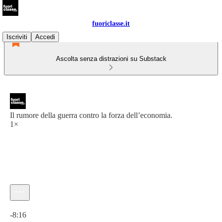
fuoriclasse.it
Iscriviti
Accedi
Ascolta senza distrazioni su Substack
Il rumore della guerra contro la forza dell’economia.
1×
Ora attuale: 0:00 / Tempo totale: -8:16
-8:16