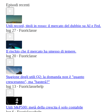
Episodi recenti
Utili record, titoli in rosso: il mercato del dubbio su AI e Fed.
lug 27
Fuoriclasse
•
Il rischio che il mercato ha smesso di temere.
lug 20
Fuoriclasse
•
Stagione degli utili Q2: la domanda non è "quanto
cresceranno", ma "basterà?"
lug 13
Fuoriclassehelp
•
Utili S&P500: metà della crescita è solo contabile
lug 6
Fuoriclassehelp