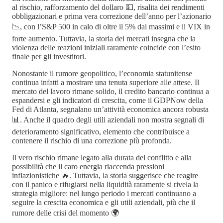
al rischio, rafforzamento del dollaro 💵, risalita dei rendimenti
obbligazionari e prima vera correzione dell’anno per l’azionario
📉, con l’S&P 500 in calo di oltre il 5% dai massimi e il VIX in
forte aumento. Tuttavia, la storia dei mercati insegna che la
violenza delle reazioni iniziali raramente coincide con l’esito
finale per gli investitori.
Nonostante il rumore geopolitico, l’economia statunitense
continua infatti a mostrare una tenuta superiore alle attese. Il
mercato del lavoro rimane solido, il credito bancario continua a
espandersi e gli indicatori di crescita, come il GDPNow della
Fed di Atlanta, segnalano un’attività economica ancora robusta
📊. Anche il quadro degli utili aziendali non mostra segnali di
deterioramento significativo, elemento che contribuisce a
contenere il rischio di una correzione più profonda.
Il vero rischio rimane legato alla durata del conflitto e alla
possibilità che il caro energia riaccenda pressioni
inflazionistiche 🔥. Tuttavia, la storia suggerisce che reagire
con il panico e rifugiarsi nella liquidità raramente si rivela la
strategia migliore: nel lungo periodo i mercati continuano a
seguire la crescita economica e gli utili aziendali, più che il
rumore delle crisi del momento 🌍