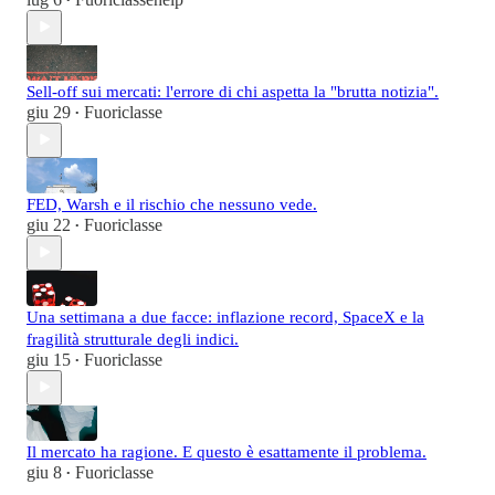
•
Sell-off sui mercati: l'errore di chi aspetta la "brutta notizia".
giu 29
Fuoriclasse
•
FED, Warsh e il rischio che nessuno vede.
giu 22
Fuoriclasse
•
Una settimana a due facce: inflazione record, SpaceX e la
fragilità strutturale degli indici.
giu 15
Fuoriclasse
•
Il mercato ha ragione. E questo è esattamente il problema.
giu 8
Fuoriclasse
•