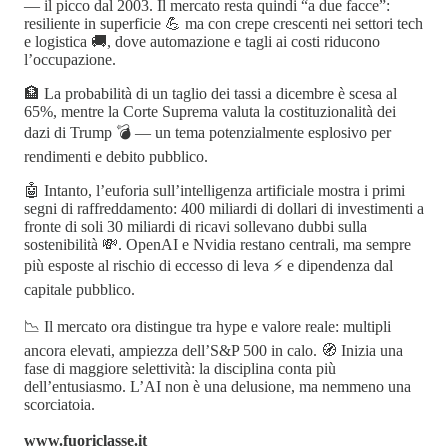
— il picco dal 2003. Il mercato resta quindi “a due facce”:
resiliente in superficie 💪 ma con crepe crescenti nei settori tech
e logistica 🚚, dove automazione e tagli ai costi riducono
l’occupazione.
🏦 La probabilità di un taglio dei tassi a dicembre è scesa al
65%, mentre la Corte Suprema valuta la costituzionalità dei
dazi di Trump 💣 — un tema potenzialmente esplosivo per
rendimenti e debito pubblico.
🤖 Intanto, l’euforia sull’intelligenza artificiale mostra i primi
segni di raffreddamento: 400 miliardi di dollari di investimenti a
fronte di soli 30 miliardi di ricavi sollevano dubbi sulla
sostenibilità 💸. OpenAI e Nvidia restano centrali, ma sempre
più esposte al rischio di eccesso di leva ⚡ e dipendenza dal
capitale pubblico.
📉 Il mercato ora distingue tra hype e valore reale: multipli
ancora elevati, ampiezza dell’S&P 500 in calo. 🧭 Inizia una
fase di maggiore selettività: la disciplina conta più
dell’entusiasmo. L’AI non è una delusione, ma nemmeno una
scorciatoia.
www.fuoriclasse.it