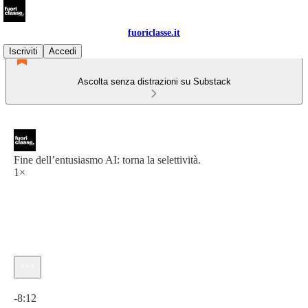
fuoriclasse.it
Iscriviti
Accedi
Ascolta senza distrazioni su Substack
Fine dell’entusiasmo AI: torna la selettività.
1×
Ora attuale: 0:00 / Tempo totale: -8:12
-8:12