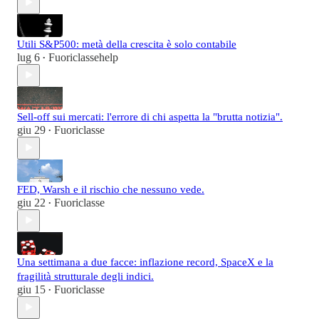
Utili S&P500: metà della crescita è solo contabile
lug 6
Fuoriclassehelp
•
Sell-off sui mercati: l'errore di chi aspetta la "brutta notizia".
giu 29
Fuoriclasse
•
FED, Warsh e il rischio che nessuno vede.
giu 22
Fuoriclasse
•
Una settimana a due facce: inflazione record, SpaceX e la
fragilità strutturale degli indici.
giu 15
Fuoriclasse
•