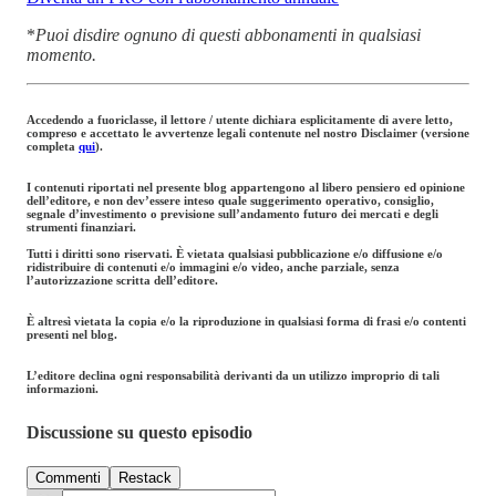
*
Puoi disdire ognuno di questi abbonamenti in qualsiasi
momento.
Accedendo a fuoriclasse, il lettore / utente dichiara esplicitamente di avere letto,
compreso e accettato le avvertenze legali contenute nel nostro Disclaimer (versione
completa
qui
).
I contenuti riportati nel presente blog appartengono al libero pensiero ed opinione
dell’editore, e non dev’essere inteso quale suggerimento operativo, consiglio,
segnale d’investimento o previsione sull’andamento futuro dei mercati e degli
strumenti finanziari.
Tutti i diritti sono riservati. È vietata qualsiasi pubblicazione e/o diffusione e/o
ridistribuire di contenuti e/o immagini e/o video, anche parziale, senza
l’autorizzazione scritta dell’editore.
È altresì vietata la copia e/o la riproduzione in qualsiasi forma di frasi e/o contenti
presenti nel blog.
L’editore declina ogni responsabilità derivanti da un utilizzo improprio di tali
informazioni.
Discussione su questo episodio
Commenti
Restack