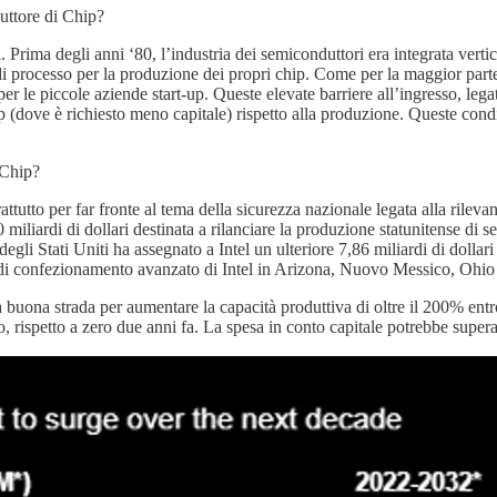
duttore di Chip?
Prima degli anni ‘80, l’industria dei semiconduttori era integrata vert
i processo per la produzione dei propri chip. Come per la maggior parte 
per le piccole aziende start-up. Queste elevate barriere all’ingresso, legat
ip (dove è richiesto meno capitale) rispetto alla produzione. Queste condi
 Chip?
rattutto per far fronte al tema della sicurezza nazionale legata alla rile
iliardi di dollari destinata a rilanciare la produzione statunitense di se
li Stati Uniti ha assegnato a Intel un ulteriore 7,86 miliardi di dollar
 di confezionamento avanzato di Intel in Arizona, Nuovo Messico, Ohio
a buona strada per aumentare la capacità produttiva di oltre il 200% ent
 rispetto a zero due anni fa. La spesa in conto capitale potrebbe superare