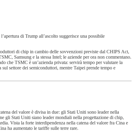
 l’apertura di Trump all’ascolto suggerisce una possibile
produttori di chip in cambio delle sovvenzioni previste dal CHIPS Act,
, TSMC, Samsung e la stessa Intel; le aziende per ora non commentano.
ndo che TSMC è un’azienda privata: servirà tempo per valutare la
a sul settore dei semiconduttori, mentre Taipei prende tempo e
tena del valore è divisa in due: gli Stati Uniti sono leader nella
e gli Stati Uniti siano leader mondiali nella progettazione di chip,
ia. Vista la forte interdipendenza nella catena del valore fra Cina e
a ha aumentato le tariffe sulle terre rare.