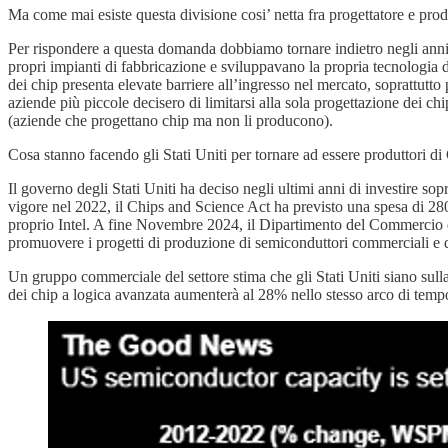
Ma come mai esiste questa divisione cosi’ netta fra progettatore e pro
Per rispondere a questa domanda dobbiamo tornare indietro negli anni. 
propri impianti di fabbricazione e sviluppavano la propria tecnologia d
dei chip presenta elevate barriere all’ingresso nel mercato, soprattutto 
aziende più piccole decisero di limitarsi alla sola progettazione dei ch
(aziende che progettano chip ma non li producono).
Cosa stanno facendo gli Stati Uniti per tornare ad essere produttori di
Il governo degli Stati Uniti ha deciso negli ultimi anni di investire sop
vigore nel 2022, il Chips and Science Act ha previsto una spesa di 280 m
proprio Intel. A fine Novembre 2024, il Dipartimento del Commercio deg
promuovere i progetti di produzione di semiconduttori commerciali e
Un gruppo commerciale del settore stima che gli Stati Uniti siano sull
dei chip a logica avanzata aumenterà al 28% nello stesso arco di tempo,