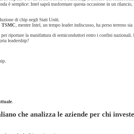
nda è semplice: Intel saprà trasformare questa occasione in un rilancio, 
uzione di chip negli Stati Uniti.
e
TSMC
, mentre Intel, un tempo leader indiscusso, ha perso terreno sia i
r riportare la manifattura di semiconduttori entro i confini nazionali.
opria leadership?
hip.
ttuale
.
taliano che analizza le aziende per chi investe