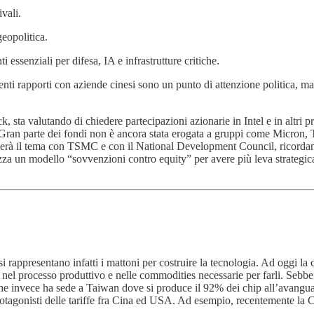
ivali.
geopolitica.
 essenziali per difesa, IA e infrastrutture critiche.
ti rapporti con aziende cinesi sono un punto di attenzione politica, ma
sta valutando di chiedere partecipazioni azionarie in Intel e in altri 
a. Gran parte dei fondi non è ancora stata erogata a gruppi come Micron
uterà il tema con TSMC e con il National Development Council, ricorda
izza un modello “sovvenzioni contro equity” per avere più leva strategic
 rappresentano infatti i mattoni per costruire la tecnologia. Ad oggi la ca
 nel processo produttivo e nelle commodities necessarie per farli. Sebben
che invece ha sede a Taiwan dove si produce il 92% dei chip all’avanguard
rotagonisti delle tariffe fra Cina ed USA. Ad esempio, recentemente la Cin