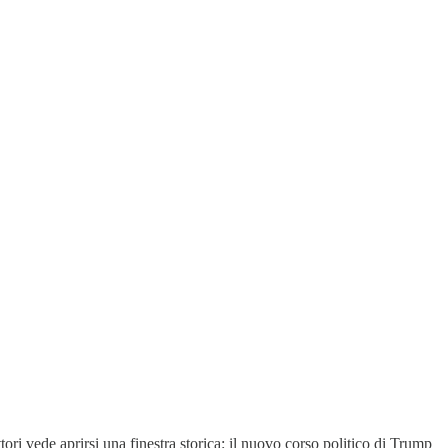
- Pharus Management Lux S.A. - Milan Branch), William Trevisan (Portfolio Manager -
ata: 20.08.2025 ore 14:00 | Prima diffusione della raccomandazione: 21.08.2025 ore
i vede aprirsi una finestra storica: il nuovo corso politico di Trump