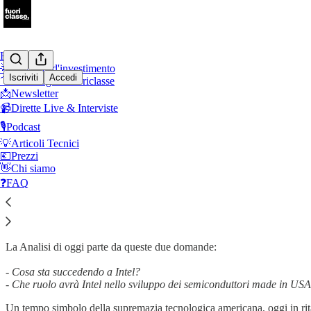
Home
🌟Filosofia d'investimento
Iscriviti
Accedi
👔 Portafoglio Fuoriclasse
📩Newsletter
📹Dirette Live & Interviste
⌨️Intel Corporation: analisi di un Fuoricla
🎙️Podcast
💡Articoli Tecnici
💶Prezzi
👋Chi siamo
❓FAQ
Autori: Stefano Reali (Portfolio Manager - Pharus Asset management S.A.), Riccardo Vol
Pharus Management Lux S.A. - Milan Branch) | Persona Giuridica: Pharus Management Lux 
06:30 | Data e ora Prezzi: 20.08.2025 ore 14:00 | Informazioni secondo il Regolamento D
La Analisi di oggi parte da queste due domande:
- Cosa sta succedendo a Intel?
- Che ruolo avrà Intel nello sviluppo dei semiconduttori made in US
Un tempo simbolo della supremazia tecnologica americana, oggi in rita