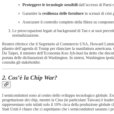
Proteggere le tecnologie sensibili
dall’accesso di Paesi r
Garantire la
resilienza delle forniture
in scenari di crisi 
Assicurare il controllo completo della filiera su componenti
Le preoccupazioni legate al background di Tan e ai suoi preceden
normalizzazione.
Reuters riferisce che il Segretario al Commercio USA, Howard Lutnick, 
pilastro dell’agenda di Trump per rilanciare la manifattura american
Da Taipei, il ministro dell’Economia Kuo Jyh-huei ha detto che disc
portata delle dichiarazioni di Washington. In sintesi, Washington ipot
consulta gli stakeholder.
2. Cos’è la Chip War?
I semiconduttori sono al centro dello sviluppo tecnologico globale. Essi
progettazione dei chip, mentre la Cina (in particolare Taiwan) è leader
rappresentano solo infatti solo il 10% circa della produzione globale 
Stati Uniti è chiaro che ci aspettiamo che i semiconduttori saranno i p