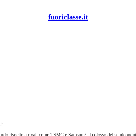
fuoriclasse.it
sse.
pi (Portfolio Manager - Pharus Asset management S.A.), Andrea Guitta (Portfolio Manager 
S.A. Sede di Milano | Autorità Competente: Banca D’Italia, CSSF | Raccomandazione Ultim
elegato (UE) 2016/958 “Raccomandazione in materia di investimenti” sono a
questo link
.
A?
rdo rispetto a rivali come TSMC e Samsung, il colosso dei semiconduttor