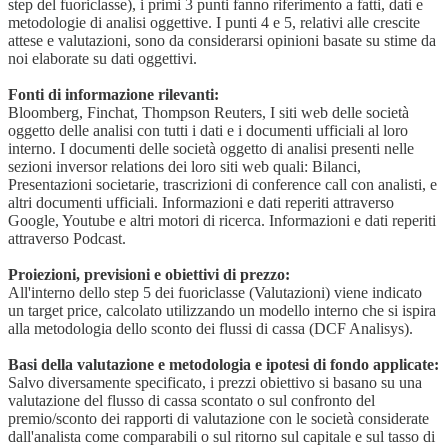
step del fuoriclasse), i primi 3 punti fanno riferimento a fatti, dati e
metodologie di analisi oggettive. I punti 4 e 5, relativi alle crescite
attese e valutazioni, sono da considerarsi opinioni basate su stime da
noi elaborate su dati oggettivi.
Fonti di informazione rilevanti:
Bloomberg, Finchat, Thompson Reuters, I siti web delle società
oggetto delle analisi con tutti i dati e i documenti ufficiali al loro
interno. I documenti delle società oggetto di analisi presenti nelle
sezioni inversor relations dei loro siti web quali: Bilanci,
Presentazioni societarie, trascrizioni di conference call con analisti, e
altri documenti ufficiali. Informazioni e dati reperiti attraverso
Google, Youtube e altri motori di ricerca. Informazioni e dati reperiti
attraverso Podcast.
Proiezioni, previsioni e obiettivi di prezzo:
All'interno dello step 5 dei fuoriclasse (Valutazioni) viene indicato
un target price, calcolato utilizzando un modello interno che si ispira
alla metodologia dello sconto dei flussi di cassa (DCF Analisys).
Basi della valutazione e metodologia e ipotesi di fondo applicate:
Salvo diversamente specificato, i prezzi obiettivo si basano su una
valutazione del flusso di cassa scontato o sul confronto del
premio/sconto dei rapporti di valutazione con le società considerate
dall'analista come comparabili o sul ritorno sul capitale e sul tasso di