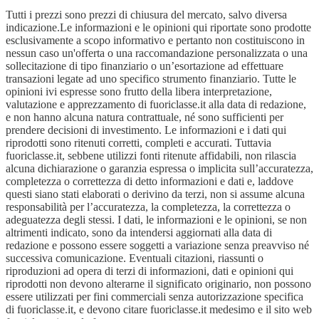
Tutti i prezzi sono prezzi di chiusura del mercato, salvo diversa
indicazione.Le informazioni e le opinioni qui riportate sono prodotte
esclusivamente a scopo informativo e pertanto non costituiscono in
nessun caso un'offerta o una raccomandazione personalizzata o una
sollecitazione di tipo finanziario o un’esortazione ad effettuare
transazioni legate ad uno specifico strumento finanziario. Tutte le
opinioni ivi espresse sono frutto della libera interpretazione,
valutazione e apprezzamento di fuoriclasse.it alla data di redazione,
e non hanno alcuna natura contrattuale, né sono sufficienti per
prendere decisioni di investimento. Le informazioni e i dati qui
riprodotti sono ritenuti corretti, completi e accurati. Tuttavia
fuoriclasse.it, sebbene utilizzi fonti ritenute affidabili, non rilascia
alcuna dichiarazione o garanzia espressa o implicita sull’accuratezza,
completezza o correttezza di detto informazioni e dati e, laddove
questi siano stati elaborati o derivino da terzi, non si assume alcuna
responsabilità per l’accuratezza, la completezza, la correttezza o
adeguatezza degli stessi. I dati, le informazioni e le opinioni, se non
altrimenti indicato, sono da intendersi aggiornati alla data di
redazione e possono essere soggetti a variazione senza preavviso né
successiva comunicazione. Eventuali citazioni, riassunti o
riproduzioni ad opera di terzi di informazioni, dati e opinioni qui
riprodotti non devono alterarne il significato originario, non possono
essere utilizzati per fini commerciali senza autorizzazione specifica
di fuoriclasse.it, e devono citare fuoriclasse.it medesimo e il sito web