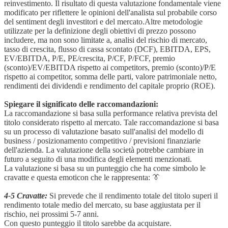
reinvestimento. Il risultato di questa valutazione fondamentale viene
modificato per riflettere le opinioni dell'analista sul probabile corso
del sentiment degli investitori e del mercato.Altre metodologie
utilizzate per la definizione degli obiettivi di prezzo possono
includere, ma non sono limitate a, analisi del rischio di mercato,
tasso di crescita, flusso di cassa scontato (DCF), EBITDA, EPS,
EV/EBITDA, P/E, PE/crescita, P/CF, P/FCF, premio
(sconto)/EV/EBITDA rispetto ai competitors, premio (sconto)/P/E
rispetto ai competitor, somma delle parti, valore patrimoniale netto,
rendimenti dei dividendi e rendimento del capitale proprio (ROE).
Spiegare il significato delle raccomandazioni:
La raccomandazione si basa sulla performance relativa prevista del
titolo considerato rispetto al mercato. Tale raccomandazione si basa
su un processo di valutazione basato sull'analisi del modello di
business / posizionamento competitivo / previsioni finanziarie
dell'azienda. La valutazione della società potrebbe cambiare in
futuro a seguito di una modifica degli elementi menzionati.
La valutazione si basa su un punteggio che ha come simbolo le
cravatte e questa emoticon che le rappresenta: 👔
4-5 Cravatte:
Si prevede che il rendimento totale del titolo superi il
rendimento totale medio del mercato, su base aggiustata per il
rischio, nei prossimi 5-7 anni.
Con questo punteggio il titolo sarebbe da acquistare.