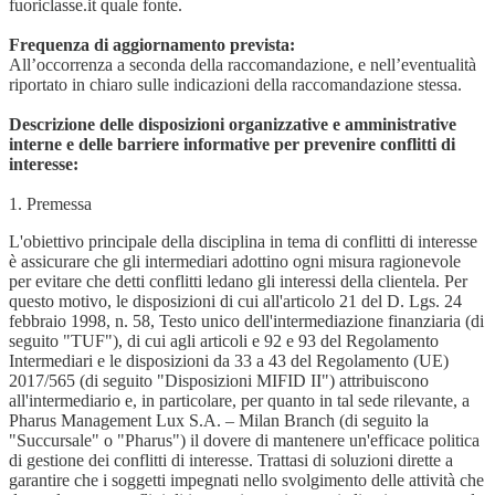
fuoriclasse.it quale fonte.
Frequenza di aggiornamento prevista:
All’occorrenza a seconda della raccomandazione, e nell’eventualità
riportato in chiaro sulle indicazioni della raccomandazione stessa.
Descrizione delle disposizioni organizzative e amministrative
interne e delle barriere informative per prevenire conflitti di
interesse:
1. Premessa
L'obiettivo principale della disciplina in tema di conflitti di interesse
è assicurare che gli intermediari adottino ogni misura ragionevole
per evitare che detti conflitti ledano gli interessi della clientela. Per
questo motivo, le disposizioni di cui all'articolo 21 del D. Lgs. 24
febbraio 1998, n. 58, Testo unico dell'intermediazione finanziaria (di
seguito "TUF"), di cui agli articoli e 92 e 93 del Regolamento
Intermediari e le disposizioni da 33 a 43 del Regolamento (UE)
2017/565 (di seguito "Disposizioni MIFID II") attribuiscono
all'intermediario e, in particolare, per quanto in tal sede rilevante, a
Pharus Management Lux S.A. – Milan Branch (di seguito la
"Succursale" o "Pharus") il dovere di mantenere un'efficace politica
di gestione dei conflitti di interesse. Trattasi di soluzioni dirette a
garantire che i soggetti impegnati nello svolgimento delle attività che