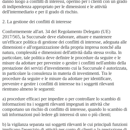
danno luogo a conflitti di interessi, operino per i clienti con un grado
di indipendenza appropriato per le dimensioni e le attività
dell'intermediario e per il grado di rischio.
2. La gestione dei conflitti di interesse
Conformemente all'art. 34 del Regolamento Delegato (UE)
2017/565, la Succursale deve elaborare, attuare e mantenere
un'efficace politica di gestione dei conflitti di interesse, adeguata alle
dimensioni e all'organizzazione della propria impresa nonché alla
natura, complessità e dimensioni dell'attività dalla stessa svolta. ln
particolare, tale politica deve definire le procedure da seguire e le
misure da adottare per prevenire o gestire i conflitti nell'ambito della
prestazione dei servizi d'investimento cui la Succursale è autorizzata,
in particolare la consulenza in materia di investimenti. Tra le
procedure da seguire e le misure da adottare per identificare,
prevenire e gestire i conflitti di interesse tra i soggetti rilevanti
rientrano almeno le seguenti:
a) procedure efficaci per impedire o per controllare lo scambio di
informazioni tra i soggetti rilevanti impegnati in attività che
comportano un rischio di conflitto di interesse, quando lo scambio di
tali informazioni può ledere gli interessi di uno o più clienti;
b) la vigilanza separata sui soggetti rilevanti le cui principali funzioni
implicano l'esercizio di attività per conto di clienti o la prestazione di