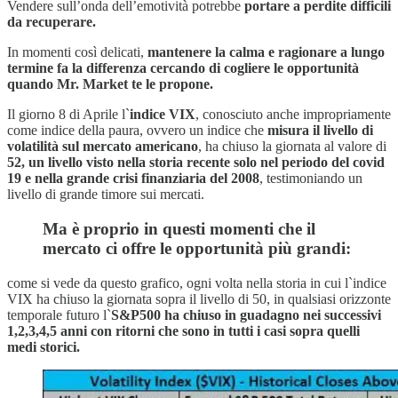
Vendere sull’onda dell’emotività potrebbe
portare a perdite difficili
da recuperare.
In momenti così delicati,
mantenere la calma e ragionare a lungo
termine fa la differenza cercando di cogliere le opportunità
quando Mr. Market te le propone.
Il giorno 8 di Aprile l`
indice VIX
, conosciuto anche impropriamente
come indice della paura, ovvero un indice che
misura il livello di
volatilità sul mercato americano
, ha chiuso la giornata al valore di
52, un livello visto nella storia recente solo nel periodo del covid
19 e nella grande crisi finanziaria del 2008
, testimoniando un
livello di grande timore sui mercati.
Ma è proprio in questi momenti che il
mercato ci offre le opportunità più grandi:
come si vede da questo grafico, ogni volta nella storia in cui l`indice
VIX ha chiuso la giornata sopra il livello di 50, in qualsiasi orizzonte
temporale futuro l`
S&P500 ha chiuso in guadagno nei successivi
1,2,3,4,5 anni con ritorni che sono in tutti i casi sopra quelli
medi storici.