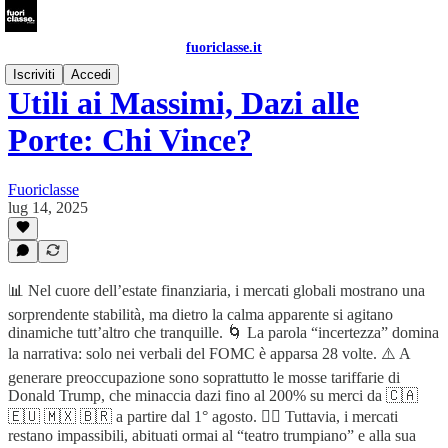
fuoriclasse.it
Iscriviti
Accedi
Utili ai Massimi, Dazi alle
Porte: Chi Vince?
Fuoriclasse
lug 14, 2025
📊 Nel cuore dell’estate finanziaria, i mercati globali mostrano una
sorprendente stabilità, ma dietro la calma apparente si agitano
dinamiche tutt’altro che tranquille. 🌀 La parola “incertezza” domina
la narrativa: solo nei verbali del FOMC è apparsa 28 volte. ⚠️ A
generare preoccupazione sono soprattutto le mosse tariffarie di
Donald Trump, che minaccia dazi fino al 200% su merci da 🇨🇦
🇪🇺 🇲🇽 🇧🇷 a partire dal 1° agosto. 🤷‍♂️ Tuttavia, i mercati
restano impassibili, abituati ormai al “teatro trumpiano” e alla sua