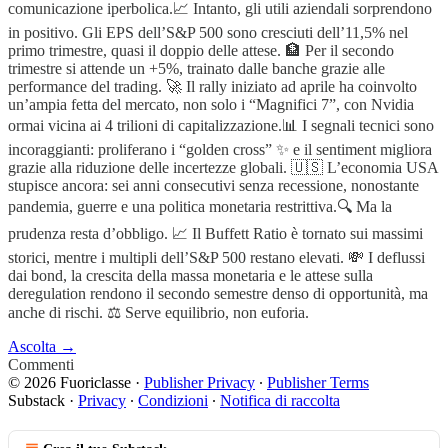
comunicazione iperbolica.📈 Intanto, gli utili aziendali sorprendono
in positivo. Gli EPS dell’S&P 500 sono cresciuti dell’11,5% nel
primo trimestre, quasi il doppio delle attese. 🏦 Per il secondo
trimestre si attende un +5%, trainato dalle banche grazie alle
performance del trading. 🚀 Il rally iniziato ad aprile ha coinvolto
un’ampia fetta del mercato, non solo i “Magnifici 7”, con Nvidia
ormai vicina ai 4 trilioni di capitalizzazione.📊 I segnali tecnici sono
incoraggianti: proliferano i “golden cross” ✨ e il sentiment migliora
grazie alla riduzione delle incertezze globali. 🇺🇸 L’economia USA
stupisce ancora: sei anni consecutivi senza recessione, nonostante
pandemia, guerre e una politica monetaria restrittiva.🔍 Ma la
prudenza resta d’obbligo. 📈 Il Buffett Ratio è tornato sui massimi
storici, mentre i multipli dell’S&P 500 restano elevati. 💸 I deflussi
dai bond, la crescita della massa monetaria e le attese sulla
deregulation rendono il secondo semestre denso di opportunità, ma
anche di rischi. ⚖️ Serve equilibrio, non euforia.
Ascolta →
Commenti
© 2026 Fuoriclasse
·
Publisher Privacy
∙
Publisher Terms
Substack
·
Privacy
∙
Condizioni
∙
Notifica di raccolta