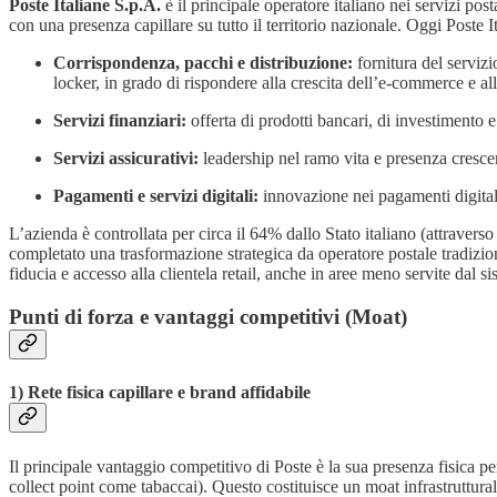
Poste Italiane S.p.A.
è il principale operatore italiano nei servizi post
con una presenza capillare su tutto il territorio nazionale. Oggi Poste I
Corrispondenza, pacchi e distribuzione:
fornitura del servizio
locker, in grado di rispondere alla crescita dell’e-commerce e al
Servizi finanziari:
offerta di prodotti bancari, di investimento e
Servizi assicurativi:
leadership nel ramo vita e presenza crescen
Pagamenti e servizi digitali:
innovazione nei pagamenti digitali
L’azienda è controllata per circa il 64% dallo Stato italiano (attravers
completato una trasformazione strategica da operatore postale tradizional
fiducia e accesso alla clientela retail, anche in aree meno servite dal s
Punti di forza e vantaggi competitivi (Moat)
1) Rete fisica capillare e brand affidabile
Il principale vantaggio competitivo di Poste è la sua presenza fisica pe
collect point come tabaccai). Questo costituisce un moat infrastruttural