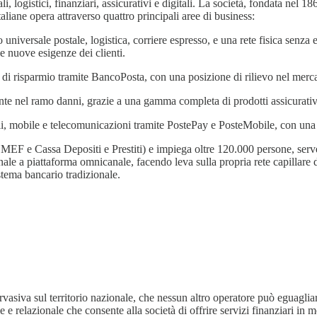
ali, logistici, finanziari, assicurativi e digitali. La società, fondata nel
taliane opera attraverso quattro principali aree di business:
 universale postale, logistica, corriere espresso, e una rete fisica senza e
le nuove esigenze dei clienti.
 di risparmio tramite BancoPosta, con una posizione di rilievo nel mercat
te nel ramo danni, grazie a una gamma completa di prodotti assicurativi d
, mobile e telecomunicazioni tramite PostePay e PosteMobile, con una pia
o MEF e Cassa Depositi e Prestiti) e impiega oltre 120.000 persone, serven
e a piattaforma omnicanale, facendo leva sulla propria rete capillare di o
istema bancario tradizionale.
rvasiva sul territorio nazionale, che nessun altro operatore può eguagliar
e e relazionale che consente alla società di offrire servizi finanziari in