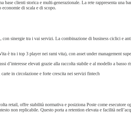
una base clienti storica e multi-generazionale. La rete rappresenta una ba
ono economie di scala e di scopo.
con sinergie tra i vai servizi. La combinazione di business ciclici e antic
 Vita è tra i top 3 player nei rami vita), con asset under management supe
assi d’interesse elevati grazie alla raccolta stabile e al modello a basso r
carte in circolazione e forte crescita nei servizi fintech
colta retail, offre stabilità normativa e posiziona Poste come esecutore ope
to non replicabile. Questo porta a retention elevata e facilità nell’acqu