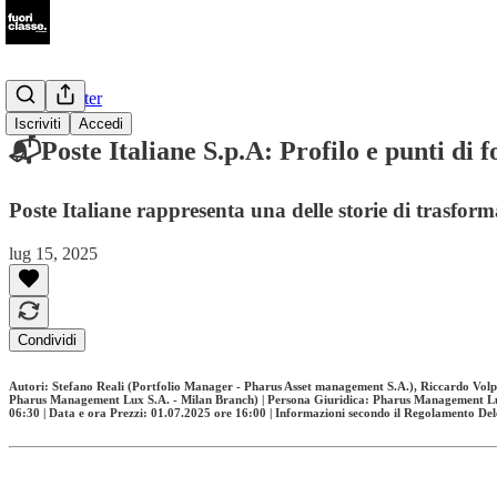
📩Newsletter
Iscriviti
Accedi
📬Poste Italiane S.p.A: Profilo e punti di f
Poste Italiane rappresenta una delle storie di trasforma
lug 15, 2025
Condividi
Autori: Stefano Reali (Portfolio Manager - Pharus Asset management S.A.), Riccardo Vol
Pharus Management Lux S.A. - Milan Branch) | Persona Giuridica: Pharus Management Lux 
06:30 | Data e ora Prezzi: 01.07.2025 ore 16:00 | Informazioni secondo il Regolamento D