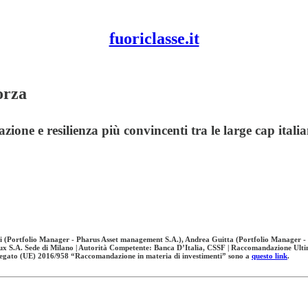
fuoriclasse.it
orza
zione e resilienza più convincenti tra le large cap italia
pi (Portfolio Manager - Pharus Asset management S.A.), Andrea Guitta (Portfolio Manager 
S.A. Sede di Milano | Autorità Competente: Banca D’Italia, CSSF | Raccomandazione Ultim
elegato (UE) 2016/958 “Raccomandazione in materia di investimenti” sono a
questo link
.