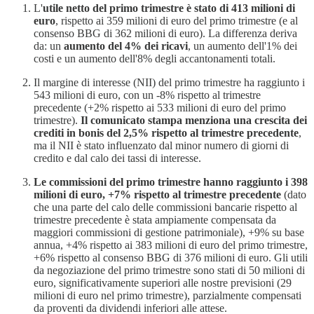
L'
utile netto del primo trimestre è stato di 413 milioni di
euro
, rispetto ai 359 milioni di euro del primo trimestre (e al
consenso BBG di 362 milioni di euro). La differenza deriva
da: un
aumento del 4% dei ricavi
, un aumento dell'1% dei
costi e un aumento dell'8% degli accantonamenti totali.
Il margine di interesse (NII) del primo trimestre ha raggiunto i
543 milioni di euro, con un -8% rispetto al trimestre
precedente (+2% rispetto ai 533 milioni di euro del primo
trimestre).
Il comunicato stampa menziona una crescita dei
crediti in bonis del 2,5% rispetto al trimestre precedente
,
ma il NII è stato influenzato dal minor numero di giorni di
credito e dal calo dei tassi di interesse.
Le commissioni del primo trimestre hanno raggiunto i 398
milioni di euro, +7% rispetto al trimestre precedente
(dato
che una parte del calo delle commissioni bancarie rispetto al
trimestre precedente è stata ampiamente compensata da
maggiori commissioni di gestione patrimoniale), +9% su base
annua, +4% rispetto ai 383 milioni di euro del primo trimestre,
+6% rispetto al consenso BBG di 376 milioni di euro. Gli utili
da negoziazione del primo trimestre sono stati di 50 milioni di
euro, significativamente superiori alle nostre previsioni (29
milioni di euro nel primo trimestre), parzialmente compensati
da proventi da dividendi inferiori alle attese.