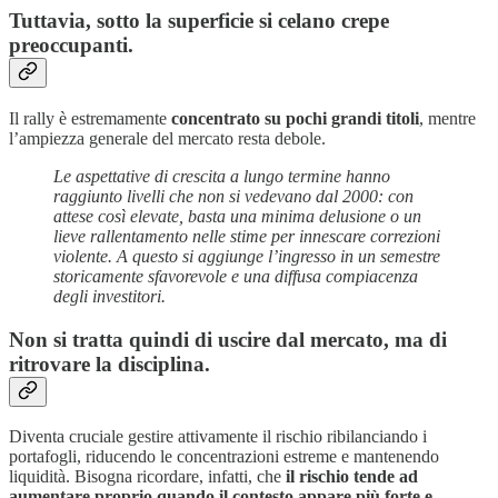
Tuttavia, sotto la superficie si celano crepe
preoccupanti.
Il rally è estremamente
concentrato su pochi grandi titoli
, mentre
l’ampiezza generale del mercato resta debole.
Le aspettative di crescita a lungo termine hanno
raggiunto livelli che non si vedevano dal 2000: con
attese così elevate, basta una minima delusione o un
lieve rallentamento nelle stime per innescare correzioni
violente. A questo si aggiunge l’ingresso in un semestre
storicamente sfavorevole e una diffusa compiacenza
degli investitori.
Non si tratta quindi di uscire dal mercato, ma di
ritrovare la disciplina
.
Diventa cruciale gestire attivamente il rischio ribilanciando i
portafogli, riducendo le concentrazioni estreme e mantenendo
liquidità. Bisogna ricordare, infatti, che
il rischio tende ad
aumentare proprio quando il contesto appare più forte e