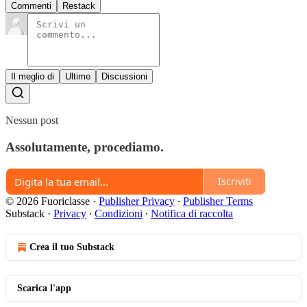
Commenti
Restack
Il meglio di
Ultime
Discussioni
Nessun post
Assolutamente, procediamo.
Iscriviti
© 2026 Fuoriclasse
·
Publisher Privacy
∙
Publisher Terms
Substack
·
Privacy
∙
Condizioni
∙
Notifica di raccolta
Crea il tuo Substack
Scarica l'app