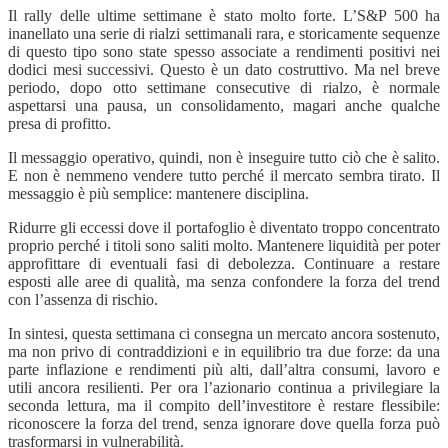
Il rally delle ultime settimane è stato molto forte. L’S&P 500 ha
inanellato una serie di rialzi settimanali rara, e storicamente sequenze
di questo tipo sono state spesso associate a rendimenti positivi nei
dodici mesi successivi. Questo è un dato costruttivo. Ma nel breve
periodo, dopo otto settimane consecutive di rialzo, è normale
aspettarsi una pausa, un consolidamento, magari anche qualche
presa di profitto.
Il messaggio operativo, quindi, non è inseguire tutto ciò che è salito.
E non è nemmeno vendere tutto perché il mercato sembra tirato. Il
messaggio è più semplice: mantenere disciplina.
Ridurre gli eccessi dove il portafoglio è diventato troppo concentrato
proprio perché i titoli sono saliti molto. Mantenere liquidità per poter
approfittare di eventuali fasi di debolezza. Continuare a restare
esposti alle aree di qualità, ma senza confondere la forza del trend
con l’assenza di rischio.
In sintesi, questa settimana ci consegna un mercato ancora sostenuto,
ma non privo di contraddizioni e in equilibrio tra due forze: da una
parte inflazione e rendimenti più alti, dall’altra consumi, lavoro e
utili ancora resilienti. Per ora l’azionario continua a privilegiare la
seconda lettura, ma il compito dell’investitore è restare flessibile:
riconoscere la forza del trend, senza ignorare dove quella forza può
trasformarsi in vulnerabilità.