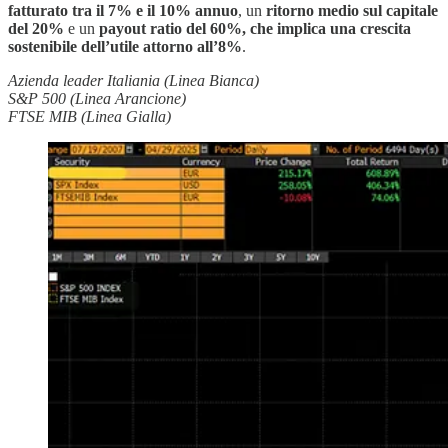
fatturato tra il 7% e il 10% annuo
, un
ritorno medio sul capitale
del 20%
e un
payout ratio del 60%, che implica una crescita
sostenibile dell’utile attorno all’8%
.
Azienda leader Italiania (Linea Bianca)
S&P 500 (Linea Arancione)
FTSE MIB (Linea Gialla)