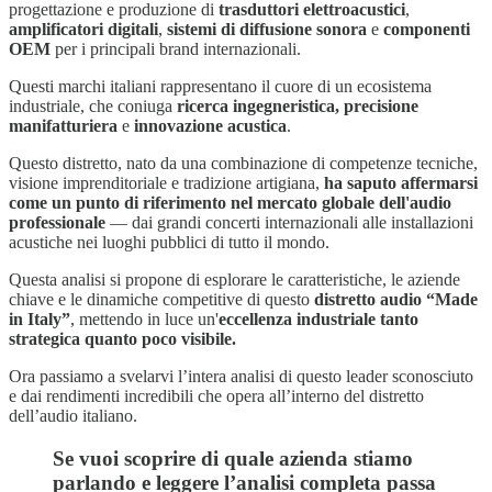
progettazione e produzione di
trasduttori elettroacustici
,
amplificatori digitali
,
sistemi di diffusione sonora
e
componenti
OEM
per i principali brand internazionali.
Questi marchi italiani rappresentano il cuore di un ecosistema
industriale, che coniuga
ricerca ingegneristica, precisione
manifatturiera
e
innovazione acustica
.
Questo distretto, nato da una combinazione di competenze tecniche,
visione imprenditoriale e tradizione artigiana,
ha saputo affermarsi
come un punto di riferimento nel mercato globale dell'audio
professionale
— dai grandi concerti internazionali alle installazioni
acustiche nei luoghi pubblici di tutto il mondo.
Questa analisi si propone di esplorare le caratteristiche, le aziende
chiave e le dinamiche competitive di questo
distretto audio “Made
in Italy”
, mettendo in luce un'
eccellenza industriale tanto
strategica quanto poco visibile.
Ora passiamo a svelarvi l’intera analisi di questo leader sconosciuto
e dai rendimenti incredibili che opera all’interno del distretto
dell’audio italiano.
Se vuoi scoprire di quale azienda stiamo
parlando e leggere l’analisi completa passa