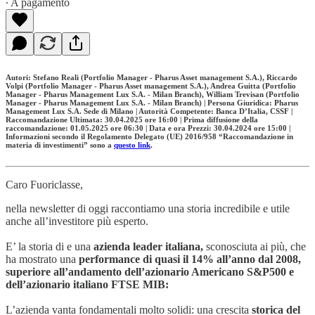
∙ A pagamento
Autori: Stefano Reali (Portfolio Manager - Pharus Asset management S.A.), Riccardo
Volpi (Portfolio Manager - Pharus Asset management S.A.), Andrea Guitta (Portfolio
Manager - Pharus Management Lux S.A. - Milan Branch), William Trevisan (Portfolio
Manager - Pharus Management Lux S.A. - Milan Branch) | Persona Giuridica: Pharus
Management Lux S.A. Sede di Milano | Autorità Competente: Banca D’Italia, CSSF |
Raccomandazione Ultimata: 30.04.2025 ore 16:00 | Prima diffusione della
raccomandazione: 01.05.2025 ore 06:30 | Data e ora Prezzi: 30.04.2024 ore 15:00 |
Informazioni secondo il Regolamento Delegato (UE) 2016/958 “Raccomandazione in
materia di investimenti” sono a
questo link
.
Caro Fuoriclasse,
nella newsletter di oggi raccontiamo una storia incredibile e utile
anche all’investitore più esperto.
E’ la storia di e una
azienda leader italiana,
sconosciuta ai più, che
ha mostrato una
performance di quasi il 14% all’anno dal 2008,
superiore all’andamento dell’azionario Americano S&P500 e
dell’azionario italiano FTSE MIB:
L’azienda vanta fondamentali molto solidi: una crescita
storica del