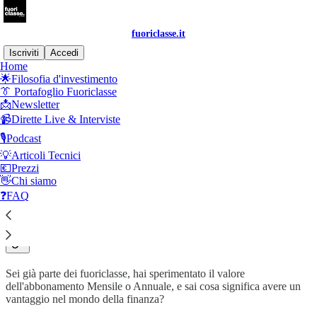
fuoriclasse.it
Iscriviti
Accedi
Home
🌟Filosofia d'investimento
👔 Portafoglio Fuoriclasse
📩Newsletter
Leggi senza distrazioni su Substack
📹Dirette Live & Interviste
🎙️Podcast
👔Fuoriclasse PRO
💡Articoli Tecnici
💶Prezzi
👋Chi siamo
❓FAQ
L’elite dei Fuoriclasse non è per tutti.
Sei già parte dei fuoriclasse, hai sperimentato il valore
dell'abbonamento Mensile o Annuale, e sai cosa significa avere un
vantaggio nel mondo della finanza?