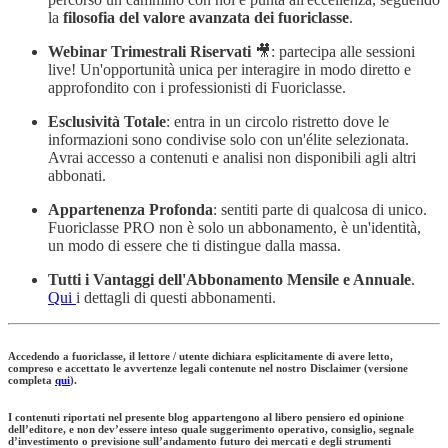
la
filosofia del valore avanzata dei fuoriclasse
.
Webinar Trimestrali Riservati
🎥: partecipa alle sessioni
live! Un'opportunità unica per interagire in modo diretto e
approfondito con i professionisti di Fuoriclasse.
Esclusività Totale
: entra in un circolo ristretto dove le
informazioni sono condivise solo con un'élite selezionata.
Avrai accesso a contenuti e analisi non disponibili agli altri
abbonati.
Appartenenza Profonda
: sentiti parte di qualcosa di unico.
Fuoriclasse PRO non è solo un abbonamento, è un'identità,
un modo di essere che ti distingue dalla massa.
Tutti i Vantaggi dell'Abbonamento Mensile e Annuale
.
Qui
i dettagli di questi abbonamenti.
Accedendo a fuoriclasse, il lettore / utente dichiara esplicitamente di avere letto,
compreso e accettato le avvertenze legali contenute nel nostro Disclaimer (versione
completa
qui
).
I contenuti riportati nel presente blog appartengono al libero pensiero ed opinione
dell’editore, e non dev’essere inteso quale suggerimento operativo, consiglio, segnale
d’investimento o previsione sull’andamento futuro dei mercati e degli strumenti