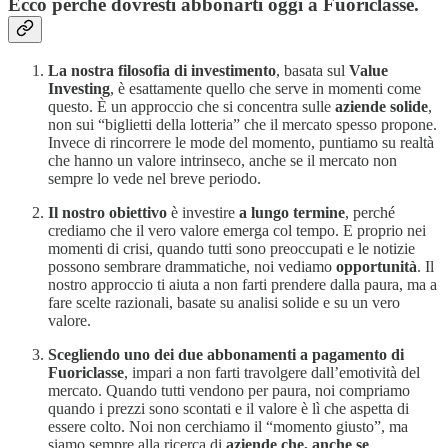
Ecco perché dovresti abbonarti oggi a Fuoriclasse
.
La nostra filosofia di investimento
, basata sul
Value
Investing
, è esattamente quello che serve in momenti come
questo. È un approccio che si concentra sulle
aziende solide
,
non sui “biglietti della lotteria” che il mercato spesso propone.
Invece di rincorrere le mode del momento, puntiamo su realtà
che hanno un valore intrinseco, anche se il mercato non
sempre lo vede nel breve periodo.
Il nostro obiettivo
è investire
a lungo termine
, perché
crediamo che il vero valore emerga col tempo. E proprio nei
momenti di crisi, quando tutti sono preoccupati e le notizie
possono sembrare drammatiche, noi vediamo
opportunità
. Il
nostro approccio ti aiuta a non farti prendere dalla paura, ma a
fare scelte razionali, basate su analisi solide e su un vero
valore.
Scegliendo uno dei due abbonamenti a pagamento di
Fuoriclasse
, impari a non farti travolgere dall’emotività del
mercato. Quando tutti vendono per paura, noi compriamo
quando i prezzi sono scontati e il valore è lì che aspetta di
essere colto. Noi non cerchiamo il “momento giusto”, ma
siamo sempre alla ricerca di
aziende che, anche se