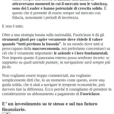
attraversano momenti in cui il mercato non le valorizza,
sono dei Leader e hanno potenziale di crescita solido
. È
questo che ti permette di essere sempre sul mercato con
fiducia, nonostante i periodi di incertezza.
E non è tutto.
Oltre a una strategia basata sulla razionalità, Fuoriclasse ti dà gli
strumenti giusti per capire veramente dove risiede il valore
quando “tutti perdono la bussola”
. In un mondo dove tutti si
preoccupano della
macroeconomia
, noi preferiamo concentrarci su
ciò che è veramente importante:
le aziende e i loro fondamentali.
Non importa quanto il panorama esterno possa sembrare incerto:
se
sappiamo su quali aziende puntare, la navigazione sarà sempre più
facile.
Non vogliamo essere troppo commerciali, ma vogliamo
semplicemente dirti che, in un momento come questo, avere una
guida solida, che ti aiuti a navigare le tempeste economiche, può
davvero fare la differenza. Ecco perché ti consigliamo di prendere in
considerazione un abbonamento a pagamento di
Fuoriclasse
.
E’ un investimento su te stesso e sul tuo futuro
finanziario.