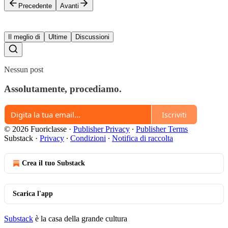
Precedente
Avanti
Il meglio di
Ultime
Discussioni
Nessun post
Assolutamente, procediamo.
Iscriviti
© 2026 Fuoriclasse
·
Publisher Privacy
∙
Publisher Terms
Substack
·
Privacy
∙
Condizioni
∙
Notifica di raccolta
Crea il tuo Substack
Scarica l'app
Substack
è la casa della grande cultura