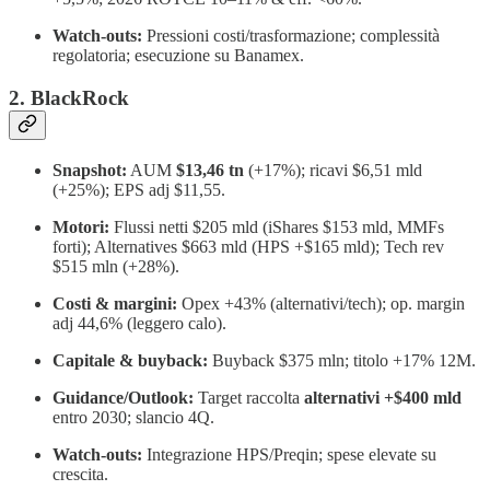
Watch-outs:
Pressioni costi/trasformazione; complessità
regolatoria; esecuzione su Banamex.
2. BlackRock
Snapshot:
AUM
$13,46 tn
(+17%); ricavi $6,51 mld
(+25%); EPS adj $11,55.
Motori:
Flussi netti $205 mld (iShares $153 mld, MMFs
forti); Alternatives $663 mld (HPS +$165 mld); Tech rev
$515 mln (+28%).
Costi & margini:
Opex +43% (alternativi/tech); op. margin
adj 44,6% (leggero calo).
Capitale & buyback:
Buyback $375 mln; titolo +17% 12M.
Guidance/Outlook:
Target raccolta
alternativi +$400 mld
entro 2030; slancio 4Q.
Watch-outs:
Integrazione HPS/Preqin; spese elevate su
crescita.