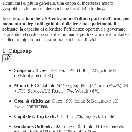
alcuni casi e, più in generale, una cappa di incertezza macro-
geopolitica che può rendere cicliche fee di IB e trading.
In sintesi,
le banche USA entrano nell’ultima parte dell’anno con
momentum degli utili guidato dalle fee e basi patrimoniali
robuste
; la capacità di difendere l’efficienza operativa e governare
la qualità del credito sarà la discriminante per trasformare il rimbalzo
ciclico in miglioramento strutturale della redditività.
1. Citigroup
Snapshot:
Ricavi +9% a/a; EPS $1,86 (+23%); tutte le
divisioni a record 3Q.
Motori:
FICC $4 mld (+12%), Equities $1,5 mld (+24%), IB
+17%, Services/US Retail +7%, Wealth +8%.
Costi & efficienza:
Opex +9% (comp & Banamex); eff.
<64% confermata.
Capitale & buyback:
CET1 13,2%; buyback $5 mld.
Guidance/Outlook:
2025 ricavi >$84 mld; NII ex-markets
+5,5%; 2026 ROTCE 10–11% & eff. <60%.