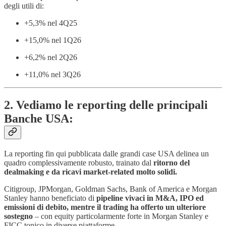
degli utili di:
+5,3% nel 4Q25
+15,0% nel 1Q26
+6,2% nel 2Q26
+11,0% nel 3Q26
2. Vediamo le reporting delle principali
Banche USA:
La reporting fin qui pubblicata dalle grandi case USA delinea un
quadro complessivamente robusto, trainato dal
ritorno del
dealmaking e da ricavi market-related molto solidi.
Citigroup, JPMorgan, Goldman Sachs, Bank of America e Morgan
Stanley hanno beneficiato di
pipeline vivaci in M&A, IPO ed
emissioni di debito, mentre il trading ha offerto un ulteriore
sostegno
– con equity particolarmente forte in Morgan Stanley e
FICC tonico in diverse piattaforme.