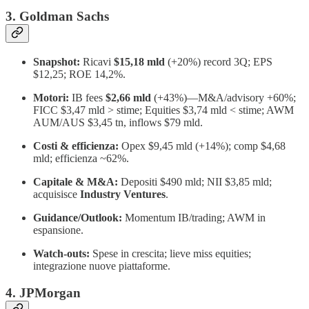
3. Goldman Sachs
Snapshot:
Ricavi
$15,18 mld
(+20%) record 3Q; EPS
$12,25; ROE 14,2%.
Motori:
IB fees
$2,66 mld
(+43%)—M&A/advisory +60%;
FICC $3,47 mld > stime; Equities $3,74 mld < stime; AWM
AUM/AUS $3,45 tn, inflows $79 mld.
Costi & efficienza:
Opex $9,45 mld (+14%); comp $4,68
mld; efficienza ~62%.
Capitale & M&A:
Depositi $490 mld; NII $3,85 mld;
acquisisce
Industry Ventures
.
Guidance/Outlook:
Momentum IB/trading; AWM in
espansione.
Watch-outs:
Spese in crescita; lieve miss equities;
integrazione nuove piattaforme.
4. JPMorgan