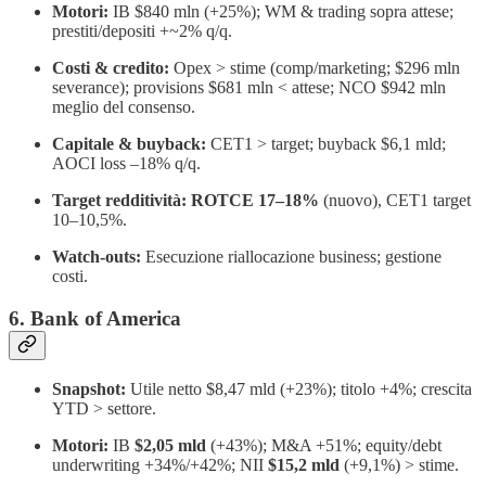
Motori:
IB $840 mln (+25%); WM & trading sopra attese;
prestiti/depositi +~2% q/q.
Costi & credito:
Opex > stime (comp/marketing; $296 mln
severance); provisions $681 mln < attese; NCO $942 mln
meglio del consenso.
Capitale & buyback:
CET1 > target; buyback $6,1 mld;
AOCI loss –18% q/q.
Target redditività:
ROTCE 17–18%
(nuovo), CET1 target
10–10,5%.
Watch-outs:
Esecuzione riallocazione business; gestione
costi.
6. Bank of America
Snapshot:
Utile netto $8,47 mld (+23%); titolo +4%; crescita
YTD > settore.
Motori:
IB
$2,05 mld
(+43%); M&A +51%; equity/debt
underwriting +34%/+42%; NII
$15,2 mld
(+9,1%) > stime.