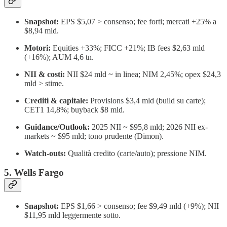
Snapshot:
EPS $5,07 > consenso; fee forti; mercati +25% a
$8,94 mld.
Motori:
Equities +33%; FICC +21%; IB fees $2,63 mld
(+16%); AUM 4,6 tn.
NII & costi:
NII $24 mld ~ in linea; NIM 2,45%; opex $24,3
mld > stime.
Crediti & capitale:
Provisions $3,4 mld (build su carte);
CET1 14,8%; buyback $8 mld.
Guidance/Outlook:
2025 NII ~ $95,8 mld; 2026 NII ex-
markets ~ $95 mld; tono prudente (Dimon).
Watch-outs:
Qualità credito (carte/auto); pressione NIM.
5. Wells Fargo
Snapshot:
EPS $1,66 > consenso; fee $9,49 mld (+9%); NII
$11,95 mld leggermente sotto.