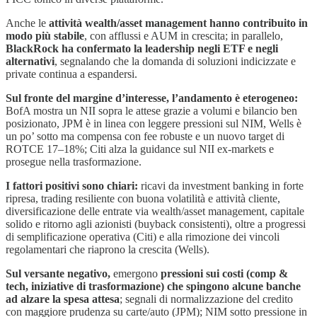
Anche le
attività wealth/asset management hanno contribuito in
modo più stabile
, con afflussi e AUM in crescita; in parallelo,
BlackRock ha confermato la leadership negli ETF e negli
alternativi
, segnalando che la domanda di soluzioni indicizzate e
private continua a espandersi.
Sul fronte del margine d’interesse, l’andamento è eterogeneo:
BofA mostra un NII sopra le attese grazie a volumi e bilancio ben
posizionato, JPM è in linea con leggere pressioni sul NIM, Wells è
un po’ sotto ma compensa con fee robuste e un nuovo target di
ROTCE 17–18%; Citi alza la guidance sul NII ex-markets e
prosegue nella trasformazione.
I fattori positivi sono chiari:
ricavi da investment banking in forte
ripresa, trading resiliente con buona volatilità e attività cliente,
diversificazione delle entrate via wealth/asset management, capitale
solido e ritorno agli azionisti (buyback consistenti), oltre a progressi
di semplificazione operativa (Citi) e alla rimozione dei vincoli
regolamentari che riaprono la crescita (Wells).
Sul versante negativo,
emergono
pressioni sui costi (comp &
tech, iniziative di trasformazione) che spingono alcune banche
ad alzare la spesa attesa
; segnali di normalizzazione del credito
con maggiore prudenza su carte/auto (JPM); NIM sotto pressione in