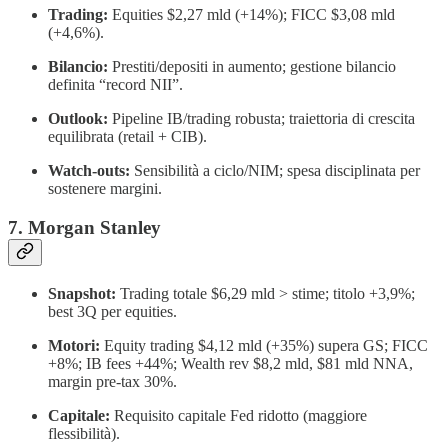
Trading:
Equities $2,27 mld (+14%); FICC $3,08 mld
(+4,6%).
Bilancio:
Prestiti/depositi in aumento; gestione bilancio
definita “record NII”.
Outlook:
Pipeline IB/trading robusta; traiettoria di crescita
equilibrata (retail + CIB).
Watch-outs:
Sensibilità a ciclo/NIM; spesa disciplinata per
sostenere margini.
7. Morgan Stanley
Snapshot:
Trading totale $6,29 mld > stime; titolo +3,9%;
best 3Q per equities.
Motori:
Equity trading $4,12 mld (+35%) supera GS; FICC
+8%; IB fees +44%; Wealth rev $8,2 mld, $81 mld NNA,
margin pre-tax 30%.
Capitale:
Requisito capitale Fed ridotto (maggiore
flessibilità).