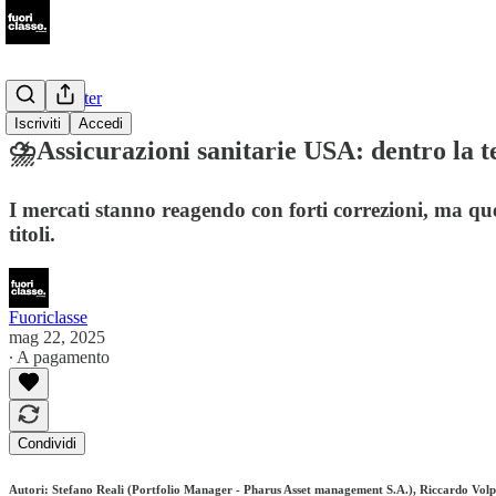
📩Newsletter
Iscriviti
Accedi
⛈️Assicurazioni sanitarie USA: dentro la t
I mercati stanno reagendo con forti correzioni, ma que
titoli.
Fuoriclasse
mag 22, 2025
∙ A pagamento
Condividi
Autori: Stefano Reali (Portfolio Manager - Pharus Asset management S.A.), Riccardo Vol