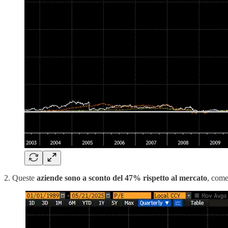
2. Queste
aziende sono a sconto del 47% rispetto al mercato
, come