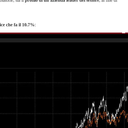
latorie, sia il
profilo di un’azienda leader del settore
, al fine di
ce che fa il 10.7%
: