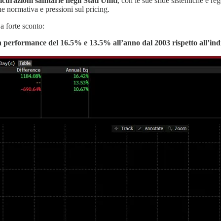
icurazioni sanitarie negli Stati Uniti
, con le sue sfide sistemiche e rego
ne normativa e pressioni sul pricing.
a forte sconto:
performance del 16.5% e 13.5% all’anno dal 2003 rispetto all’indi