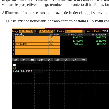
In questa analisi verrà esaminata sia la
struttura del sistema delle ass
valutare le prospettive di lungo termine in un contesto di trasformazio
All’interno del settore esistono due aziende leader che oggi si trovano 
1. Queste aziende nonostante abbiano corretto
battono l’S&P500 con 