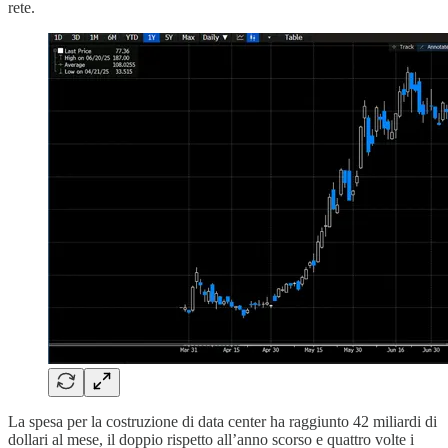
rete.
La spesa per la costruzione di data center ha raggiunto 42 miliardi di
dollari al mese, il doppio rispetto all’anno scorso e quattro volte i