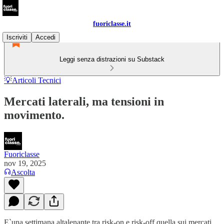
fuoriclasse.it
Iscriviti
Accedi
Leggi senza distrazioni su Substack
💡Articoli Tecnici
Mercati laterali, ma tensioni in
movimento.
Fuoriclasse
nov 19, 2025
Ascolta
E`una settimana altalenante tra risk-on e risk-off quella sui mercati