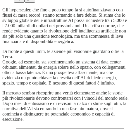
Gli hyperscaler, che fino a poco tempo fa si autofinanziavano con
flussi di cassa record, stanno tornando a fare debito. Si stima che lo
sviluppo globale delle infrastrutture AI possa richiedere tra i 5.000 e
i 7.000 miliardi di dollari nei prossimi anni. Una cifra enorme, che
rende evidente quanto la rivoluzione dell’intelligenza artificiale non
sia più solo una questione tecnologica, ma una scommessa di leva
finanziaria e di disponibilità energetica.
Di fronte a questi limiti, le aziende più visionarie guardano oltre la
Terra.
Google, ad esempio, sta sperimentando un sistema di data center
orbitanti alimentati da energia solare nello spazio, con collegamenti
ottici a bassa latenza. È una prospettiva affascinante, ma che
evidenzia un punto chiave: la crescita dell’AI richiede energia,
spazio, tempo e capitale. E nessuno di questi fattori è infinito.
Il mercato sembra riscoprire una verità elementare: anche le storie
più rivoluzionarie devono confrontarsi con i vincoli del mondo reale.
Dopo mesi di entusiasmo e di revisoni a rialzo di stime sugli utili, la
narrativa dell’AI sta entrando in una fase più matura, dove si
comincia a distinguere tra potenziale economico e capacità di
esecuzione.