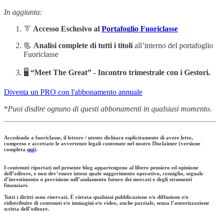
In aggiunta:
👔
Accesso Esclusivo al
Portafoglio Fuoriclasse
📃
Analisi complete di tutti i titoli
all’interno del portafoglio
Fuoriclasse
🖥️
“Meet The Great” -
Incontro trimestrale con i Gestori.
Diventa un PRO con l'abbonamento annuale
*
Puoi disdire ognuno di questi abbonamenti in qualsiasi momento.
Accedendo a fuoriclasse, il lettore / utente dichiara esplicitamente di avere letto,
compreso e accettato le avvertenze legali contenute nel nostro Disclaimer (versione
completa
qui
).
I contenuti riportati nel presente blog appartengono al libero pensiero ed opinione
dell’editore, e non dev’essere inteso quale suggerimento operativo, consiglio, segnale
d’investimento o previsione sull’andamento futuro dei mercati e degli strumenti
finanziari.
Tutti i diritti sono riservati. È vietata qualsiasi pubblicazione e/o diffusione e/o
ridistribuire di contenuti e/o immagini e/o video, anche parziale, senza l’autorizzazione
scritta dell’editore.