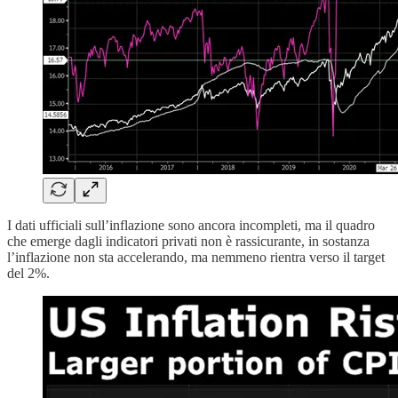
I dati ufficiali sull’inflazione sono ancora incompleti, ma il quadro
che emerge dagli indicatori privati non è rassicurante, in sostanza
l’inflazione non sta accelerando, ma nemmeno rientra verso il target
del 2%.