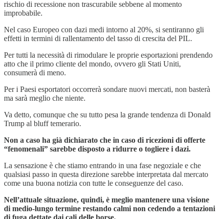
rischio di recessione non trascurabile sebbene al momento
improbabile.
Nel caso Europeo con dazi medi intorno al 20%, si sentiranno gli
effetti in termini di rallentamento del tasso di crescita del PIL.
Per tutti la necessità di rimodulare le proprie esportazioni prendendo
atto che il primo cliente del mondo, ovvero gli Stati Uniti,
consumerà di meno.
Per i Paesi esportatori occorrerà sondare nuovi mercati, non basterà
ma sarà meglio che niente.
Va detto, comunque che su tutto pesa la grande tendenza di Donald
Trump al bluff temerario.
Non a caso ha già dichiarato che in caso di ricezioni di offerte
“fenomenali” sarebbe disposto a ridurre o togliere i dazi.
La sensazione è che stiamo entrando in una fase negoziale e che
qualsiasi passo in questa direzione sarebbe interpretata dal mercato
come una buona notizia con tutte le conseguenze del caso.
Nell’attuale situazione, quindi, è meglio mantenere una visione
di medio-lungo termine restando calmi non cedendo a tentazioni
di fuga dettate dai cali delle borse.