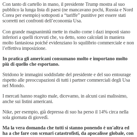
Con tanto di cartello in mano, il presidente Trump mostra al suo
pubblico la lunga lista di paesi (ne mancavano pochi, Russia e Nord
Corea per esempio) sottoposti a “tariffe” punitive per essere stati
scorretti nei confronti dell’economia Usa.
Con grande magnanimità mette in risalto come i dazi imposti siano
inferiori a quelli ricevuti che, va detto, sono calcolati in maniera
molto fantasiosa poiché evidenziano lo squilibrio commerciale e non
l’effettiva imposizione.
In pratica gli americani consumano molto e importano molto
più di quello che esportano.
Stridono le immagini soddisfatte del presidente e del suo entourage
rispetto alle preoccupazioni di tutti i partner commerciali degli Usa
nel Mondo.
I mercati hanno reagito male, dicevamo, in alcuni casi malissimo,
anche sui listini americani.
Nike, per esempio, già depressa di suo ha perso il 14% circa nella
sola giornata di giovedì.
Ma la vera domanda che tutti si stanno ponendo è un'altra ed
ha a che fare con scenari catastrofisti, da apocalisse globale, con