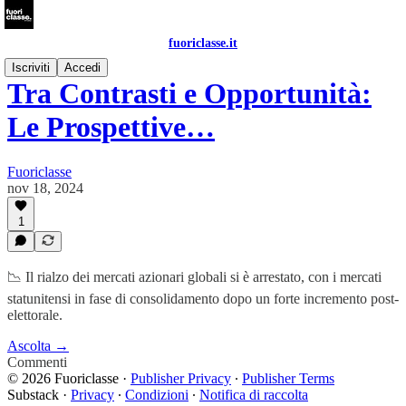
fuoriclasse.it
Iscriviti
Accedi
Tra Contrasti e Opportunità:
Le Prospettive…
Fuoriclasse
nov 18, 2024
1
📉 Il rialzo dei mercati azionari globali si è arrestato, con i mercati
statunitensi in fase di consolidamento dopo un forte incremento post-
elettorale.
Ascolta →
Commenti
© 2026 Fuoriclasse
·
Publisher Privacy
∙
Publisher Terms
Substack
·
Privacy
∙
Condizioni
∙
Notifica di raccolta