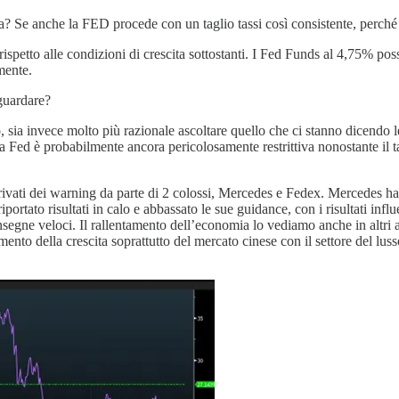
a? Se anche la FED procede con un taglio tassi così consistente, perché
rispetto alle condizioni di crescita sottostanti. I Fed Funds al 4,75% p
mente.
guardare?
sia invece molto più razionale ascoltare quello che ci stanno dicendo le a
la Fed è probabilmente ancora pericolosamente restrittiva nonostante il tag
rivati dei warning da parte di 2 colossi, Mercedes e Fedex. Mercedes ha 
ortato risultati in calo e abbassato le sue guidance, con i risultati inf
ne veloci. Il rallentamento dell’economia lo vediamo anche in altri asp
mento della crescita soprattutto del mercato cinese con il settore del lus