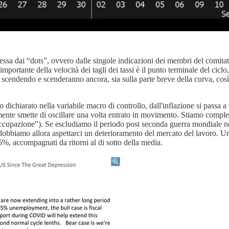
ssa dai “dots”, ovvero dalle singole indicazioni dei membri del comitat
importante della velocità dei tagli dei tassi è il punto terminale del cicl
 scendendo e scenderanno ancora, sia sulla parte breve della curva, così
ichiarato nella variabile macro di controllo, dall'inflazione si passa a
ente smette di oscillare una volta entrato in movimento. Stiamo complet
occupazione"). Se escludiamo il periodo post seconda guerra mondiale no
obbiamo allora aspettarci un deterioramento del mercato del lavoro. Un
5%, accompagnati da ritorni al di sotto della media.