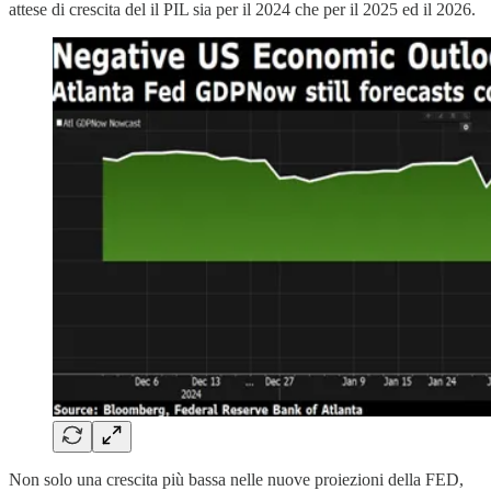
attese di crescita del il PIL sia per il 2024 che per il 2025 ed il 2026.
Non solo una crescita più bassa nelle nuove proiezioni della FED,