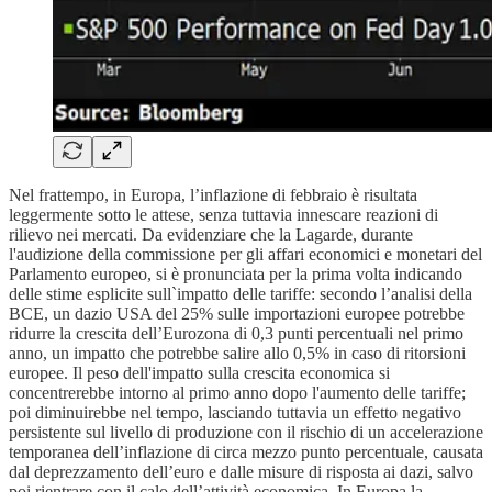
Nel frattempo, in Europa, l’inflazione di febbraio è risultata
leggermente sotto le attese, senza tuttavia innescare reazioni di
rilievo nei mercati. Da evidenziare che la Lagarde, durante
l'audizione della commissione per gli affari economici e monetari del
Parlamento europeo, si è pronunciata per la prima volta indicando
delle stime esplicite sull`impatto delle tariffe: secondo l’analisi della
BCE, un dazio USA del 25% sulle importazioni europee potrebbe
ridurre la crescita dell’Eurozona di 0,3 punti percentuali nel primo
anno, un impatto che potrebbe salire allo 0,5% in caso di ritorsioni
europee. Il peso dell'impatto sulla crescita economica si
concentrerebbe intorno al primo anno dopo l'aumento delle tariffe;
poi diminuirebbe nel tempo, lasciando tuttavia un effetto negativo
persistente sul livello di produzione con il rischio di un accelerazione
temporanea dell’inflazione di circa mezzo punto percentuale, causata
dal deprezzamento dell’euro e dalle misure di risposta ai dazi, salvo
poi rientrare con il calo dell’attività economica. In Europa la