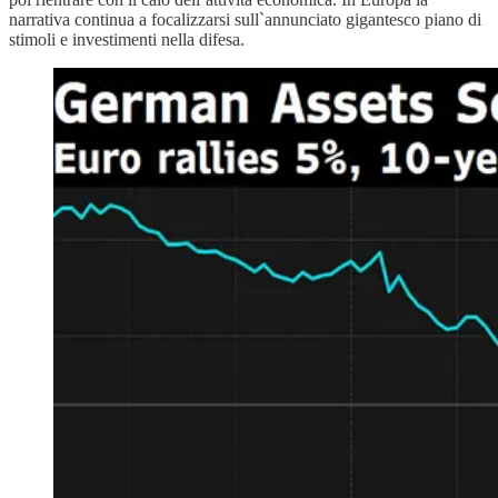
narrativa continua a focalizzarsi sull`annunciato gigantesco piano di
stimoli e investimenti nella difesa.