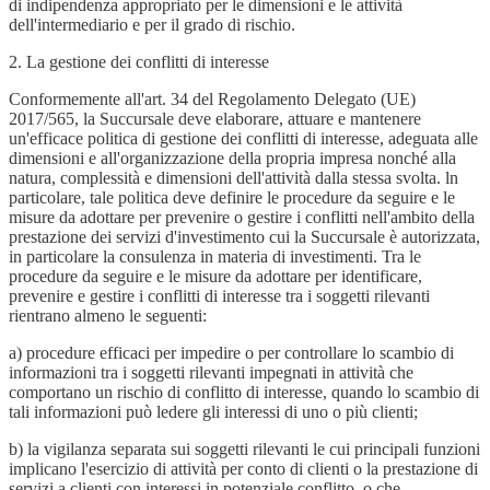
di indipendenza appropriato per le dimensioni e le attività
dell'intermediario e per il grado di rischio.
2. La gestione dei conflitti di interesse
Conformemente all'art. 34 del Regolamento Delegato (UE)
2017/565, la Succursale deve elaborare, attuare e mantenere
un'efficace politica di gestione dei conflitti di interesse, adeguata alle
dimensioni e all'organizzazione della propria impresa nonché alla
natura, complessità e dimensioni dell'attività dalla stessa svolta. ln
particolare, tale politica deve definire le procedure da seguire e le
misure da adottare per prevenire o gestire i conflitti nell'ambito della
prestazione dei servizi d'investimento cui la Succursale è autorizzata,
in particolare la consulenza in materia di investimenti. Tra le
procedure da seguire e le misure da adottare per identificare,
prevenire e gestire i conflitti di interesse tra i soggetti rilevanti
rientrano almeno le seguenti:
a) procedure efficaci per impedire o per controllare lo scambio di
informazioni tra i soggetti rilevanti impegnati in attività che
comportano un rischio di conflitto di interesse, quando lo scambio di
tali informazioni può ledere gli interessi di uno o più clienti;
b) la vigilanza separata sui soggetti rilevanti le cui principali funzioni
implicano l'esercizio di attività per conto di clienti o la prestazione di
servizi a clienti con interessi in potenziale conflitto, o che