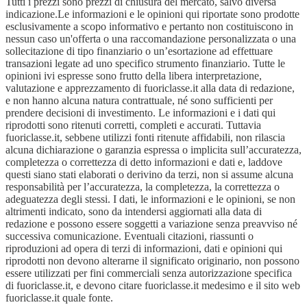
Tutti i prezzi sono prezzi di chiusura del mercato, salvo diversa
indicazione.Le informazioni e le opinioni qui riportate sono prodotte
esclusivamente a scopo informativo e pertanto non costituiscono in
nessun caso un'offerta o una raccomandazione personalizzata o una
sollecitazione di tipo finanziario o un’esortazione ad effettuare
transazioni legate ad uno specifico strumento finanziario. Tutte le
opinioni ivi espresse sono frutto della libera interpretazione,
valutazione e apprezzamento di fuoriclasse.it alla data di redazione,
e non hanno alcuna natura contrattuale, né sono sufficienti per
prendere decisioni di investimento. Le informazioni e i dati qui
riprodotti sono ritenuti corretti, completi e accurati. Tuttavia
fuoriclasse.it, sebbene utilizzi fonti ritenute affidabili, non rilascia
alcuna dichiarazione o garanzia espressa o implicita sull’accuratezza,
completezza o correttezza di detto informazioni e dati e, laddove
questi siano stati elaborati o derivino da terzi, non si assume alcuna
responsabilità per l’accuratezza, la completezza, la correttezza o
adeguatezza degli stessi. I dati, le informazioni e le opinioni, se non
altrimenti indicato, sono da intendersi aggiornati alla data di
redazione e possono essere soggetti a variazione senza preavviso né
successiva comunicazione. Eventuali citazioni, riassunti o
riproduzioni ad opera di terzi di informazioni, dati e opinioni qui
riprodotti non devono alterarne il significato originario, non possono
essere utilizzati per fini commerciali senza autorizzazione specifica
di fuoriclasse.it, e devono citare fuoriclasse.it medesimo e il sito web
fuoriclasse.it quale fonte.