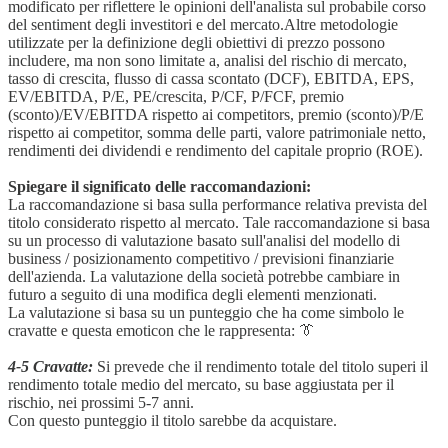
modificato per riflettere le opinioni dell'analista sul probabile corso
del sentiment degli investitori e del mercato.Altre metodologie
utilizzate per la definizione degli obiettivi di prezzo possono
includere, ma non sono limitate a, analisi del rischio di mercato,
tasso di crescita, flusso di cassa scontato (DCF), EBITDA, EPS,
EV/EBITDA, P/E, PE/crescita, P/CF, P/FCF, premio
(sconto)/EV/EBITDA rispetto ai competitors, premio (sconto)/P/E
rispetto ai competitor, somma delle parti, valore patrimoniale netto,
rendimenti dei dividendi e rendimento del capitale proprio (ROE).
Spiegare il significato delle raccomandazioni:
La raccomandazione si basa sulla performance relativa prevista del
titolo considerato rispetto al mercato. Tale raccomandazione si basa
su un processo di valutazione basato sull'analisi del modello di
business / posizionamento competitivo / previsioni finanziarie
dell'azienda. La valutazione della società potrebbe cambiare in
futuro a seguito di una modifica degli elementi menzionati.
La valutazione si basa su un punteggio che ha come simbolo le
cravatte e questa emoticon che le rappresenta: 👔
4-5 Cravatte:
Si prevede che il rendimento totale del titolo superi il
rendimento totale medio del mercato, su base aggiustata per il
rischio, nei prossimi 5-7 anni.
Con questo punteggio il titolo sarebbe da acquistare.