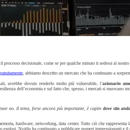
il processo decisionale, come se per qualche minuto ti sedessi al nostro
gratuitamente
, abbiamo descritto un mercato che ha continuato a sorpre
li, avrebbe dovuto renderlo molto più vulnerabile, l’
azionario ame
 resilienza dell’economia e sul fatto che, spesso, i mercati si muovano m
ppure no. Il tema, forse ancora più importante, è capire
dove stia anda
emoria, hardware, networking, data center. Tutto ciò che rappresenta l
o esplosi, Nvidia ha continuato a pubblicare numeri impressionanti e il 