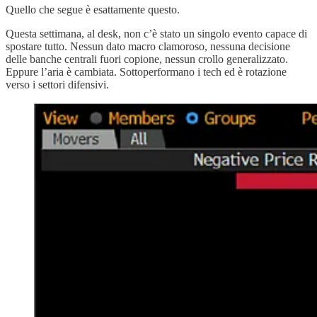
Quello che segue è esattamente questo.
Questa settimana, al desk, non c’è stato un singolo evento capace di
spostare tutto. Nessun dato macro clamoroso, nessuna decisione
delle banche centrali fuori copione, nessun crollo generalizzato.
Eppure l’aria è cambiata. Sottoperformano i tech ed è rotazione
verso i settori difensivi.