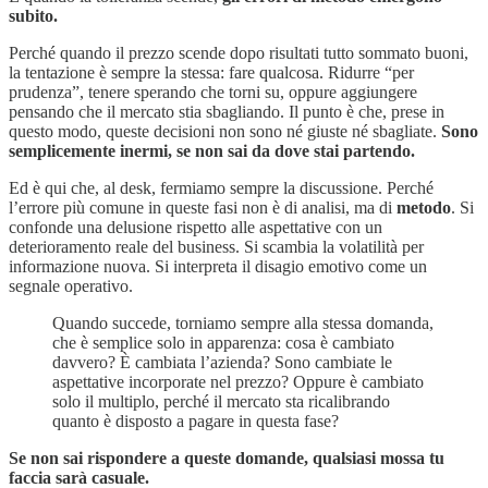
subito.
Perché quando il prezzo scende dopo risultati tutto sommato buoni,
la tentazione è sempre la stessa: fare qualcosa. Ridurre “per
prudenza”, tenere sperando che torni su, oppure aggiungere
pensando che il mercato stia sbagliando. Il punto è che, prese in
questo modo, queste decisioni non sono né giuste né sbagliate.
Sono
semplicemente inermi, se non sai da dove stai partendo.
Ed è qui che, al desk, fermiamo sempre la discussione. Perché
l’errore più comune in queste fasi non è di analisi, ma di
metodo
. Si
confonde una delusione rispetto alle aspettative con un
deterioramento reale del business. Si scambia la volatilità per
informazione nuova. Si interpreta il disagio emotivo come un
segnale operativo.
Quando succede, torniamo sempre alla stessa domanda,
che è semplice solo in apparenza: cosa è cambiato
davvero? È cambiata l’azienda? Sono cambiate le
aspettative incorporate nel prezzo? Oppure è cambiato
solo il multiplo, perché il mercato sta ricalibrando
quanto è disposto a pagare in questa fase?
Se non sai rispondere a queste domande, qualsiasi mossa tu
faccia sarà casuale.