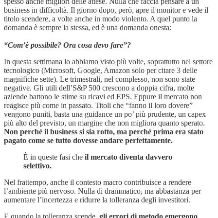
spesso anche migliori delle attese. Nulla che faccia pensare a un
business in difficoltà. Il giorno dopo, però, apre il monitor e vede il
titolo scendere, a volte anche in modo violento. A quel punto la
domanda è sempre la stessa, ed è una domanda onesta:
“Com’è possibile? Ora cosa devo fare”?
In questa settimana lo abbiamo visto più volte, soprattutto nel settore
tecnologico (Microsoft, Google, Amazon solo per citare 3 delle
magnifiche sette). Le trimestrali, nel complesso, non sono state
negative. Gli utili dell’S&P 500 crescono a doppia cifra, molte
aziende battono le stime su ricavi ed EPS. Eppure il mercato non
reagisce più come in passato. Titoli che “fanno il loro dovere”
vengono puniti, basta una guidance un po’ più prudente, un capex
più alto del previsto, un margine che non migliora quanto sperato.
Non perché il business si sia rotto, ma perché prima era stato
pagato come se tutto dovesse andare perfettamente.
È in queste fasi che
il mercato diventa davvero
selettivo.
Nel frattempo, anche il contesto macro contribuisce a rendere
l’ambiente più nervoso. Nulla di drammatico, ma abbastanza per
aumentare l’incertezza e ridurre la tolleranza degli investitori.
E quando la tolleranza scende,
gli errori di metodo emergono