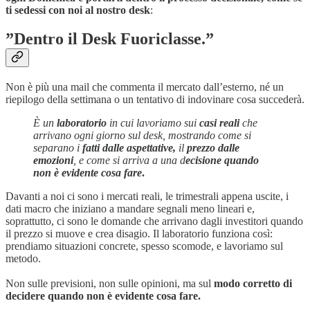
ti sedessi con noi al nostro desk
:
”Dentro il Desk Fuoriclasse.”
Non è più una mail che commenta il mercato dall’esterno, né un
riepilogo della settimana o un tentativo di indovinare cosa succederà.
È un
laboratorio
in cui lavoriamo sui
casi reali
che
arrivano ogni giorno sul desk, mostrando come si
separano i
fatti dalle aspettative,
il
prezzo dalle
emozioni
, e come si arriva a una d
ecisione quando
non è evidente cosa fare
.
Davanti a noi ci sono i mercati reali, le trimestrali appena uscite, i
dati macro che iniziano a mandare segnali meno lineari e,
soprattutto, ci sono le domande che arrivano dagli investitori quando
il prezzo si muove e crea disagio. Il laboratorio funziona così:
prendiamo situazioni concrete, spesso scomode, e lavoriamo sul
metodo.
Non sulle previsioni, non sulle opinioni, ma sul
modo corretto di
decidere quando non è evidente cosa fare.