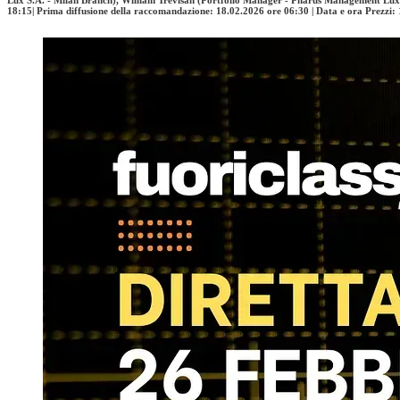
18:15| Prima diffusione della raccomandazione: 18.02.2026 ore 06:30 | Data e ora Prezzi