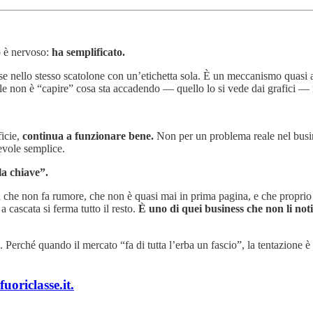
o è nervoso:
ha semplificato.
sse nello stesso scatolone con un’etichetta sola. È un meccanismo quasi
cile non è “capire” cosa sta accadendo — quello lo si vede dai grafici — m
ficie,
continua a funzionare bene.
Non per un problema reale nel busi
evole semplice.
la chiave”.
che non fa rumore, che non è quasi mai in prima pagina, e che proprio 
a cascata si ferma tutto il resto.
È uno di quei business che non li not
 Perché quando il mercato “fa di tutta l’erba un fascio”, la tentazione è 
uoriclasse.it.