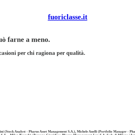
fuoriclasse.it
uò farne a meno.
asioni per chi ragiona per qualità.
ini (Stock Analyst - Pharus Asset Management S.A.), Michele Anelli (Portfolio Manager - 
S.A. - Milan Branch) | Persona Giuridica: Pharus Management Lux S.A. Sede di Milano | A