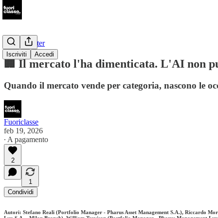
📩Newsletter
Iscriviti
Accedi
🏢 Il mercato l'ha dimenticata. L'AI non p
Quando il mercato vende per categoria, nascono le occ
Fuoriclasse
feb 19, 2026
∙ A pagamento
2
1
Condividi
Autori: Stefano Reali (Portfolio Manager - Pharus Asset Management S.A.), Riccardo Mor
Lux S.A. - Milan Branch), William Trevisan (Portfolio Manager - Pharus Management Lux 