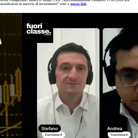
omandazione in materia di investimenti” sono a
questo link
.