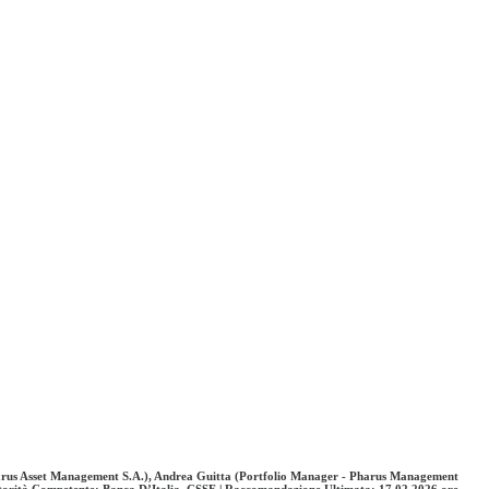
Pharus Asset Management S.A.), Andrea Guitta (Portfolio Manager - Pharus Management
utorità Competente: Banca D’Italia, CSSF | Raccomandazione Ultimata: 17.02.2026 ore