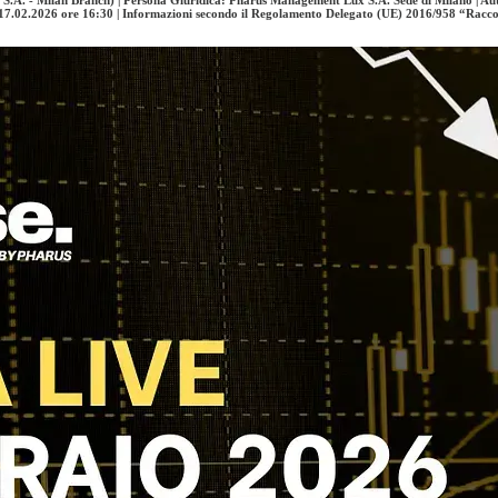
: 17.02.2026 ore 16:30 | Informazioni secondo il Regolamento Delegato (UE) 2016/958 “Racc