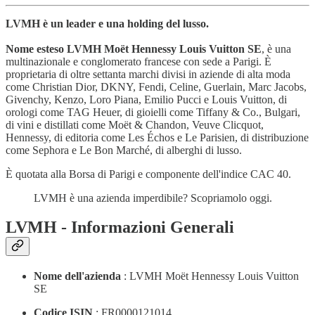
LVMH è un leader e una holding del lusso.
Nome esteso LVMH Moët Hennessy Louis Vuitton SE
, è una
multinazionale e conglomerato francese con sede a Parigi. È
proprietaria di oltre settanta marchi divisi in aziende di alta moda
come Christian Dior, DKNY, Fendi, Celine, Guerlain, Marc Jacobs,
Givenchy, Kenzo, Loro Piana, Emilio Pucci e Louis Vuitton, di
orologi come TAG Heuer, di gioielli come Tiffany & Co., Bulgari,
di vini e distillati come Moët & Chandon, Veuve Clicquot,
Hennessy, di editoria come Les Échos e Le Parisien, di distribuzione
come Sephora e Le Bon Marché, di alberghi di lusso.
È quotata alla Borsa di Parigi e componente dell'indice CAC 40.
LVMH è una azienda imperdibile? Scopriamolo oggi.
LVMH - Informazioni Generali
Nome dell'azienda
: LVMH Moët Hennessy Louis Vuitton
SE
Codice ISIN
: FR0000121014