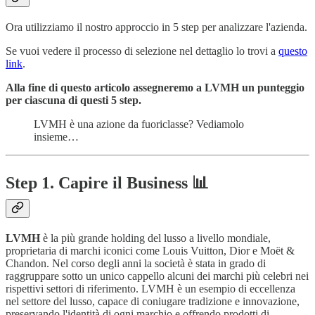
Ora utilizziamo il nostro approccio in 5 step per analizzare l'azienda.
Se vuoi vedere il processo di selezione nel dettaglio lo trovi a
questo
link
.
Alla fine di questo articolo assegneremo a LVMH un punteggio
per ciascuna di questi 5 step.
LVMH è una azione da fuoriclasse? Vediamolo
insieme…
Step 1. Capire il Business 📊
LVMH
è la più grande holding del lusso a livello mondiale,
proprietaria di marchi iconici come Louis Vuitton, Dior e Moët &
Chandon. Nel corso degli anni la società è stata in grado di
raggruppare sotto un unico cappello alcuni dei marchi più celebri nei
rispettivi settori di riferimento. LVMH è un esempio di eccellenza
nel settore del lusso, capace di coniugare tradizione e innovazione,
preservando l'identità di ogni marchio e offrendo prodotti di