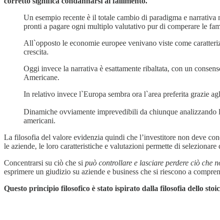
corretto significa condannarsi al fallimento.
Un esempio recente è il totale cambio di paradigma e narrativa ne
pronti a pagare ogni multiplo valutativo pur di comperare le f
All`opposto le economie europee venivano viste come caratterizz
crescita.
Oggi invece la narrativa è esattamente ribaltata, con un consen
Americane.
In relativo invece l`Europa sembra ora l`area preferita grazie agl
Dinamiche ovviamente imprevedibili da chiunque analizzando la 
americani.
La filosofia del valore evidenzia quindi che l’investitore non deve conc
le aziende, le loro caratteristiche e valutazioni permette di seleziona
Concentrarsi su ciò che si
può controllare e lasciare perdere ciò che n
esprimere un giudizio su aziende e business che si riescono a compre
Questo principio filosofico è stato ispirato dalla filosofia dello stoi