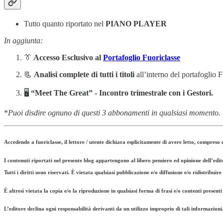
Tutto quanto riportato nel
PIANO PLAYER
In aggiunta:
👔
Accesso Esclusivo al
Portafoglio Fuoriclasse
📃
Analisi complete di tutti i titoli
all’interno del portafoglio 
🖥️
“Meet The Great” -
Incontro trimestrale con i Gestori.
*
Puoi disdire ognuno di questi 3 abbonamenti in qualsiasi momento.
Accedendo a fuoriclasse, il lettore / utente dichiara esplicitamente di avere letto, compres
I contenuti riportati nel presente blog appartengono al libero pensiero ed opinione dell’edi
Tutti i diritti sono riservati. È vietata qualsiasi pubblicazione e/o diffusione e/o ridistribui
È altresì vietata la copia e/o la riproduzione in qualsiasi forma di frasi e/o contenti presenti
L’editore declina ogni responsabilità derivanti da un utilizzo improprio di tali informazioni