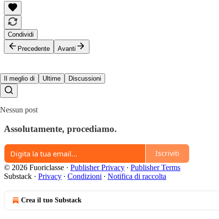
Condividi
Precedente
Avanti
Il meglio di
Ultime
Discussioni
Nessun post
Assolutamente, procediamo.
Iscriviti
© 2026 Fuoriclasse
·
Publisher Privacy
∙
Publisher Terms
Substack
·
Privacy
∙
Condizioni
∙
Notifica di raccolta
Crea il tuo Substack