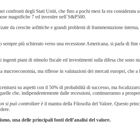
i confronti degli Stati Uniti, che fino a pochi mesi fa era considerata u
amose magnifiche 7 ed investire nell`S&P500.
ate da crescite asfittiche e grandi problemi di frammentazione interna, 
so sempre più schierato verso una recessione Americana, si parla di fine
i ingenti piani di stimolo fiscale ed investimenti sulla difesa che sono st
macroeconomia, ma riflesse in valutazioni dei mercati europei, che a 
entrarsi su aspetti con il 50% di probabilità di successo, ma focalizzarsi
re quelle che, indipendentemente dalle recessioni, continueranno a prosper
on si può controllare
è il mantra della Filosofia del Valore. Questo princi
ndere.
cismo, una delle principali fonti dell’analisi del valore.