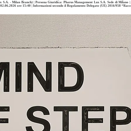
x S.A. - Milan Branch) | Persona Giuridica: Pharus Management Lux S.A. Sede di Milano |
i: 02.06.2026 ore 15:40 | Informazioni secondo il Regolamento Delegato (UE) 2016/958 “Rac