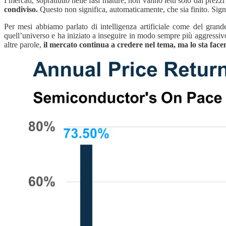
I mercati, soprattutto nelle fasi mature, non vanno letti solo dai prezzi
condiviso.
Questo non significa, automaticamente, che sia finito. Sig
Per mesi abbiamo parlato di intelligenza artificiale come del gra
quell’universo e ha iniziato a inseguire in modo sempre più aggressivo 
altre parole,
il mercato continua a credere nel tema, ma lo sta fac