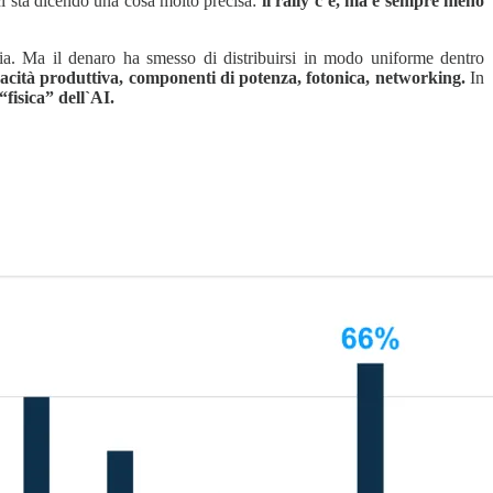
a ci sta dicendo una cosa molto precisa:
il rally c’è, ma è sempre meno
ia. Ma il denaro ha smesso di distribuirsi in modo uniforme dentro
acità produttiva, componenti di potenza, fotonica, networking.
In
fisica” dell`AI.