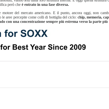
 assoluti, vanno letti dalla loro struttura interna. E oggi quella struttur
nifica però che
è entrato in una fase diversa.
nde motore del mercato americano. E il punto, ancora oggi, non camb
le aree percepite come colli di bottiglia del ciclo:
chip, memoria, cap
endo con una concentrazione sempre più estrema verso la parte più “