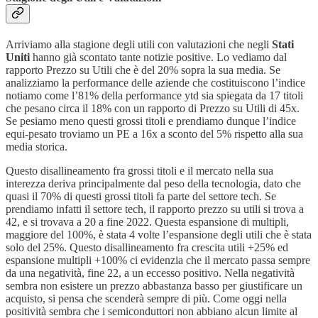
Arriviamo alla stagione degli utili con valutazioni che negli
Stati
Uniti
hanno già scontato tante notizie positive. Lo vediamo dal
rapporto Prezzo su Utili che è del 20% sopra la sua media. Se
analizziamo la performance delle aziende che costituiscono l’indice
notiamo come l’81% della performance ytd sia spiegata da 17 titoli
che pesano circa il 18% con un rapporto di Prezzo su Utili di 45x.
Se pesiamo meno questi grossi titoli e prendiamo dunque l’indice
equi-pesato troviamo un PE a 16x a sconto del 5% rispetto alla sua
media storica.
Questo disallineamento fra grossi titoli e il mercato nella sua
interezza deriva principalmente dal peso della tecnologia, dato che
quasi il 70% di questi grossi titoli fa parte del settore tech. Se
prendiamo infatti il settore tech, il rapporto prezzo su utili si trova a
42, e si trovava a 20 a fine 2022. Questa espansione di multipli,
maggiore del 100%, è stata 4 volte l’espansione degli utili che è stata
solo del 25%. Questo disallineamento fra crescita utili +25% ed
espansione multipli +100% ci evidenzia che il mercato passa sempre
da una negatività, fine 22, a un eccesso positivo. Nella negatività
sembra non esistere un prezzo abbastanza basso per giustificare un
acquisto, si pensa che scenderà sempre di più. Come oggi nella
positività sembra che i semiconduttori non abbiano alcun limite al