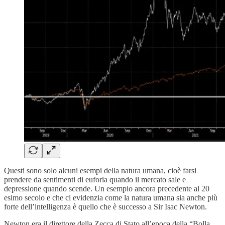
Questi sono solo alcuni esempi della natura umana, cioè farsi
prendere da sentimenti di euforia quando il mercato sale e
depressione quando scende. Un esempio ancora precedente al 20
esimo secolo e che ci evidenzia come la natura umana sia anche più
forte dell’intelligenza è quello che è successo a Sir Isac Newton.
Newton era il direttore della Zecca di Stato all’epoca della “Bolla