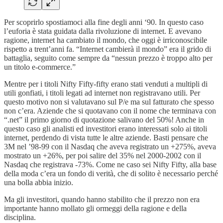
Per scoprirlo spostiamoci alla fine degli anni ‘90. In questo caso
l’euforia è stata guidata dalla rivoluzione di internet. E avevano
ragione, internet ha cambiato il mondo, che oggi è irriconoscibile
rispetto a trent’anni fa. “Internet cambierà il mondo” era il grido di
battaglia, seguito come sempre da “nessun prezzo è troppo alto per
un titolo e-commerce.”
Mentre per i titoli Nifty Fifty-fifty erano stati venduti a multipli di
utili gonfiati, i titoli legati ad internet non registravano utili. Per
questo motivo non si valutavano sul P/e ma sul fatturato che spesso
non c’era. Aziende che si quotavano con il nome che terminava con
“.net” il primo giorno di quotazione salivano del 50%! Anche in
questo caso gli analisti ed investitori erano interessati solo ai titoli
internet, perdendo di vista tutte le altre aziende. Basti pensare che
3M nel ’98-99 con il Nasdaq che aveva registrato un +275%, aveva
mostrato un +26%, per poi salire del 35% nel 2000-2002 con il
Nasdaq che registrava -73%. Come ne caso sei Nifty Fifty, alla base
della moda c’era un fondo di verità, che di solito è necessario perché
una bolla abbia inizio.
Ma gli investitori, quando hanno stabilito che il prezzo non era
importante hanno mollato gli ormeggi della ragione e della
disciplina.