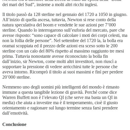
dei mari del Sud”, insieme a molti altri ricchi inglesi.
Il titolo passò da 128 sterline nel gennaio del 1720 a 1050 in giugno.
All’inizio di quella ascesa, tuttavia, Newton si rese conto della
natura speculativa del boom e vendette le sue azioni per 7’000
sterline. Quando lo interrogarono sull’euforia del mercato, pare che
avesse risposto: “sono capace di calcolare i moti dei corpi celesti, ma
non la follia delle persone”. Nel settembre del 1720 la, la bolla era
oramai scoppiata ed il prezzo delle azioni era sceso sotto le 200
sterline con un calo del 80% rispetto al massimo raggiunto tre mesi
prima. Tuttavia nonostante avesse riconosciuto la bolla fin
dall’inizio, sir Newton, come molti altri investitori, non riuscì a
sopportare la pressione di vedere arricchirsi tutte le persone che
aveva intorno. Ricomprò il titolo ai suoi massimi e finì per perdere
20’000 sterline.
Nemmeno uno degli uomini più intelligenti del mondo è rimasto
immune a questa tangibile lezione di gravità. Perché come dice
Warren Buffett non è l’elevato QI (che serve ma basta un QI in
media) che aiuta a investire ma è il temperamento, cioè il giusto
orientamento e ragionare sul lungo termine senza farsi prendere
dall’emotività.
Conclusione