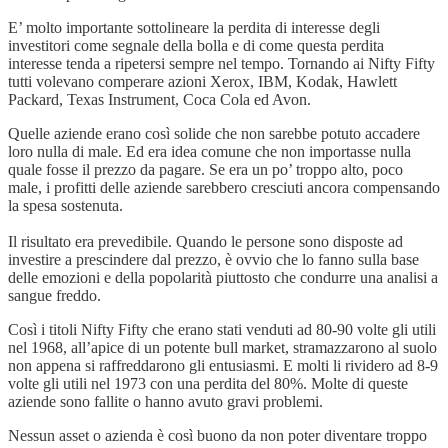
E’ molto importante sottolineare la perdita di interesse degli
investitori come segnale della bolla e di come questa perdita
interesse tenda a ripetersi sempre nel tempo. Tornando ai Nifty Fifty
tutti volevano comperare azioni Xerox, IBM, Kodak, Hawlett
Packard, Texas Instrument, Coca Cola ed Avon.
Quelle aziende erano così solide che non sarebbe potuto accadere
loro nulla di male. Ed era idea comune che non importasse nulla
quale fosse il prezzo da pagare. Se era un po’ troppo alto, poco
male, i profitti delle aziende sarebbero cresciuti ancora compensando
la spesa sostenuta.
Il risultato era prevedibile. Quando le persone sono disposte ad
investire a prescindere dal prezzo, è ovvio che lo fanno sulla base
delle emozioni e della popolarità piuttosto che condurre una analisi a
sangue freddo.
Così i titoli Nifty Fifty che erano stati venduti ad 80-90 volte gli utili
nel 1968, all’apice di un potente bull market, stramazzarono al suolo
non appena si raffreddarono gli entusiasmi. E molti li rividero ad 8-9
volte gli utili nel 1973 con una perdita del 80%. Molte di queste
aziende sono fallite o hanno avuto gravi problemi.
Nessun asset o azienda è così buono da non poter diventare troppo