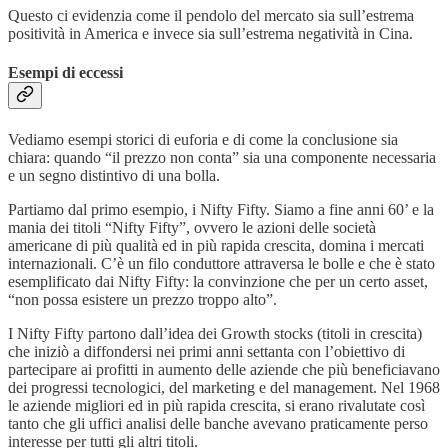
Questo ci evidenzia come il pendolo del mercato sia sull’estrema
positività in America e invece sia sull’estrema negatività in Cina.
Esempi di eccessi
Vediamo esempi storici di euforia e di come la conclusione sia
chiara: quando “il prezzo non conta” sia una componente necessaria
e un segno distintivo di una bolla.
Partiamo dal primo esempio, i Nifty Fifty. Siamo a fine anni 60’ e la
mania dei titoli “Nifty Fifty”, ovvero le azioni delle società
americane di più qualità ed in più rapida crescita, domina i mercati
internazionali. C’è un filo conduttore attraversa le bolle e che è stato
esemplificato dai Nifty Fifty: la convinzione che per un certo asset,
“non possa esistere un prezzo troppo alto”.
I Nifty Fifty partono dall’idea dei Growth stocks (titoli in crescita)
che iniziò a diffondersi nei primi anni settanta con l’obiettivo di
partecipare ai profitti in aumento delle aziende che più beneficiavano
dei progressi tecnologici, del marketing e del management. Nel 1968
le aziende migliori ed in più rapida crescita, si erano rivalutate così
tanto che gli uffici analisi delle banche avevano praticamente perso
interesse per tutti gli altri titoli.