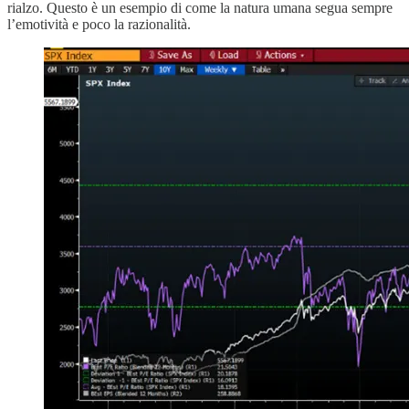
rialzo. Questo è un esempio di come la natura umana segua sempre
l’emotività e poco la razionalità.