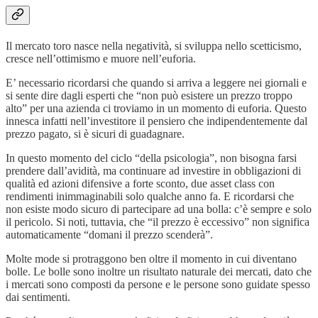
Il mercato toro nasce nella negatività, si sviluppa nello scetticismo,
cresce nell’ottimismo e muore nell’euforia.
E’ necessario ricordarsi che quando si arriva a leggere nei giornali e
si sente dire dagli esperti che “non può esistere un prezzo troppo
alto” per una azienda ci troviamo in un momento di euforia. Questo
innesca infatti nell’investitore il pensiero che indipendentemente dal
prezzo pagato, si è sicuri di guadagnare.
In questo momento del ciclo “della psicologia”, non bisogna farsi
prendere dall’avidità, ma continuare ad investire in obbligazioni di
qualità ed azioni difensive a forte sconto, due asset class con
rendimenti inimmaginabili solo qualche anno fa. E ricordarsi che
non esiste modo sicuro di partecipare ad una bolla: c’è sempre e solo
il pericolo. Si noti, tuttavia, che “il prezzo è eccessivo” non significa
automaticamente “domani il prezzo scenderà”.
Molte mode si protraggono ben oltre il momento in cui diventano
bolle. Le bolle sono inoltre un risultato naturale dei mercati, dato che
i mercati sono composti da persone e le persone sono guidate spesso
dai sentimenti.