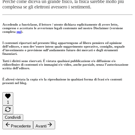
Perché come diceva un grande fisico, la fisica sarebbe molto più
complessa se gli elettroni avessero i sentimenti.
Accedendo a fuoriclasse, il lettore / utente dichiara esplicitamente di avere letto,
compreso e accettato le avvertenze legali contenute nel nostro Disclaimer (versione
completa
qui
).
I contenuti riportati nel presente blog appartengono al libero pensiero ed opinione
dell’editore, e non dev’essere inteso quale suggerimento operativo, consiglio, segnale
d’investimento o previsione sull’andamento futuro dei mercati e degli strumenti
finanziari.
Tutti i diritti sono riservati. È vietata qualsiasi pubblicazione e/o diffusione e/o
ridistribuire di contenuti e/o immagini e/o video, anche parziale, senza l’autorizzazione
scritta dell’editore.
È altresì vietata la copia e/o la riproduzione in qualsiasi forma di frasi e/o contenti
presenti nel blog.
1
Condividi
Precedente
Avanti